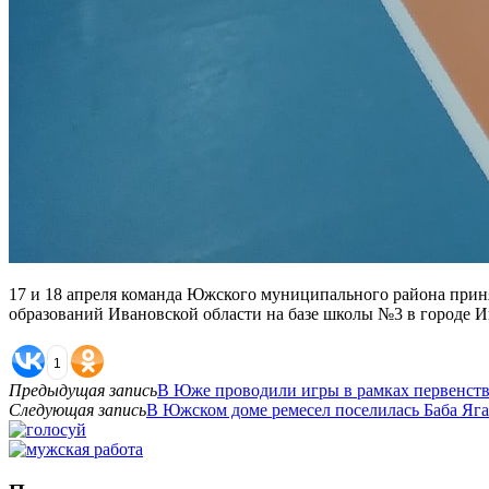
17 и 18 апреля команда Южского муниципального района прин
образований Ивановской области на базе школы №3 в городе Ива
1
Предыдущая запись
В Юже проводили игры в рамках первенств
Следующая запись
В Южском доме ремесел поселилась Баба Яга