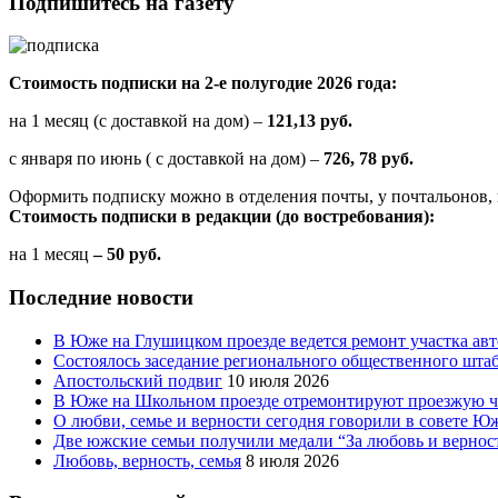
Подпишитесь на газету
Стоимость подписки на 2-е полугодие 2026 года:
на 1 месяц (с доставкой на дом) –
121,13 руб.
с января по июнь ( с доставкой на дом) –
726, 78 руб.
Оформить подписку можно в отделения почты, у почтальонов, 
Стоимость подписки в редакции (до востребования):
на 1 месяц
– 50 руб.
Последние новости
В Юже на Глушицком проезде ведется ремонт участка ав
Состоялось заседание регионального общественного шта
Апостольский подвиг
10 июля 2026
В Юже на Школьном проезде отремонтируют проезжую ча
О любви, семье и верности сегодня говорили в совете 
Две южские семьи получили медали “За любовь и вернос
Любовь, верность, семья
8 июля 2026