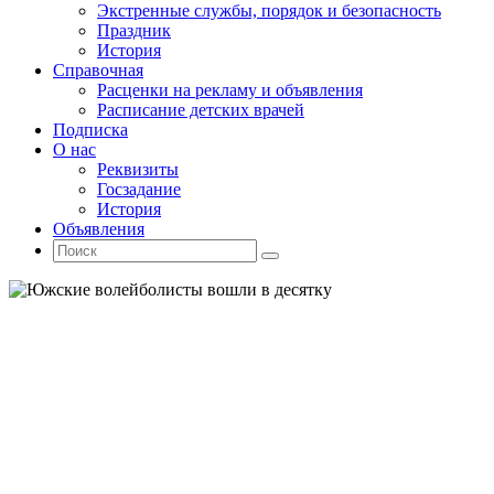
Экстренные службы, порядок и безопасность
Праздник
История
Справочная
Расценки на рекламу и объявления
Расписание детских врачей
Подписка
О нас
Реквизиты
Госзадание
История
Объявления
Поиск
Искать:
Поиск