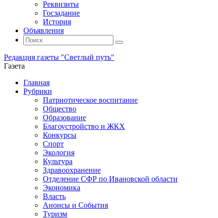
Реквизиты
Госзадание
История
Объявления
Поиск
Искать:
Поиск
Редакция газеты "Светлый путь"
Газета
Промотать
Главная
к
Рубрики
содержимому
Патриотическое воспитание
Общество
Образование
Благоустройство и ЖКХ
Конкурсы
Спорт
Экология
Культура
Здравоохранение
Отделение СФР по Ивановской области
Экономика
Власть
Анонсы и События
Туризм