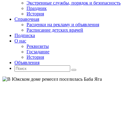
Экстренные службы, порядок и безопасность
Праздник
История
Справочная
Расценки на рекламу и объявления
Расписание детских врачей
Подписка
О нас
Реквизиты
Госзадание
История
Объявления
Поиск
Искать:
Поиск