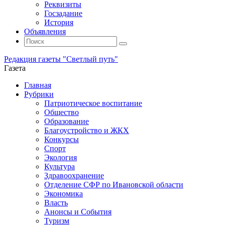
Реквизиты
Госзадание
История
Объявления
Поиск
Искать:
Поиск
Редакция газеты "Светлый путь"
Газета
Промотать
Главная
к
Рубрики
содержимому
Патриотическое воспитание
Общество
Образование
Благоустройство и ЖКХ
Конкурсы
Спорт
Экология
Культура
Здравоохранение
Отделение СФР по Ивановской области
Экономика
Власть
Анонсы и События
Туризм