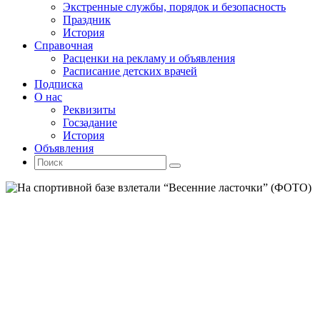
Экстренные службы, порядок и безопасность
Праздник
История
Справочная
Расценки на рекламу и объявления
Расписание детских врачей
Подписка
О нас
Реквизиты
Госзадание
История
Объявления
Поиск
Искать:
Поиск