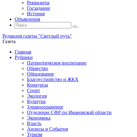
Реквизиты
Госзадание
История
Объявления
Поиск
Искать:
Поиск
Редакция газеты "Светлый путь"
Газета
Промотать
Главная
к
Рубрики
содержимому
Патриотическое воспитание
Общество
Образование
Благоустройство и ЖКХ
Конкурсы
Спорт
Экология
Культура
Здравоохранение
Отделение СФР по Ивановской области
Экономика
Власть
Анонсы и События
Туризм