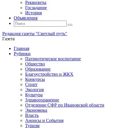
Реквизиты
Госзадание
История
Объявления
Поиск
Искать:
Поиск
Редакция газеты "Светлый путь"
Газета
Промотать
Главная
к
Рубрики
содержимому
Патриотическое воспитание
Общество
Образование
Благоустройство и ЖКХ
Конкурсы
Спорт
Экология
Культура
Здравоохранение
Отделение СФР по Ивановской области
Экономика
Власть
Анонсы и События
Туризм