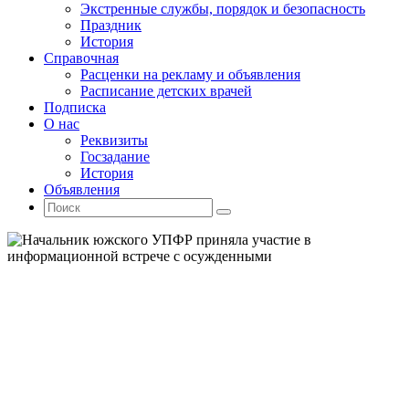
Экстренные службы, порядок и безопасность
Праздник
История
Справочная
Расценки на рекламу и объявления
Расписание детских врачей
Подписка
О нас
Реквизиты
Госзадание
История
Объявления
Поиск
Искать:
Поиск