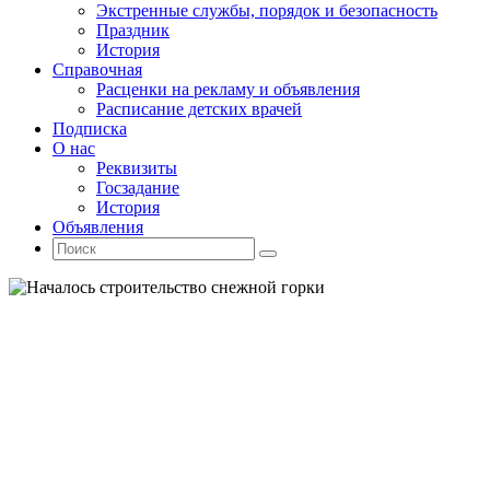
Экстренные службы, порядок и безопасность
Праздник
История
Справочная
Расценки на рекламу и объявления
Расписание детских врачей
Подписка
О нас
Реквизиты
Госзадание
История
Объявления
Поиск
Искать:
Поиск