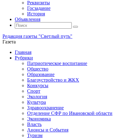
Реквизиты
Госзадание
История
Объявления
Поиск
Искать:
Поиск
Редакция газеты "Светлый путь"
Газета
Промотать
Главная
к
Рубрики
содержимому
Патриотическое воспитание
Общество
Образование
Благоустройство и ЖКХ
Конкурсы
Спорт
Экология
Культура
Здравоохранение
Отделение СФР по Ивановской области
Экономика
Власть
Анонсы и События
Туризм