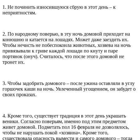
1. Не починить износившуюся сбрую в этот день – к
неприятностям.
2. По народному поверью, в эту ночь домовой приходит на
конюшню и катается на лошадях. Может даже заездить их.
Чтобы нечисть не побеспокоила животных, хозяева на ночь
привязывали к гриве каждой лошади по кнуту и паре
портянок (онуч). Считалось, что после этого домовой не
тронет их.
3. Чтобы задобрить домового – после ужина оставляли в углу
горшочек каши на ночь. Увлеченный угощением, он забудет о
своих проказах.
4. Кроме того, существует традиция в этот день украшать
веники. Согласно поверьям, именно под этим предметом
живет домовой. Подметать пол 16 февраля не дозволялось,
чтобы не нарушать покой «хозяина». Кроме того,
существовала опасность вымести и самого домового – тогда