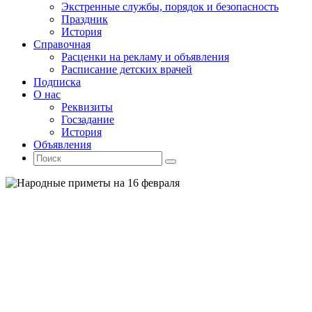
Экстренные службы, порядок и безопасность
Праздник
История
Справочная
Расценки на рекламу и объявления
Расписание детских врачей
Подписка
О нас
Реквизиты
Госзадание
История
Объявления
Поиск
Искать:
Поиск