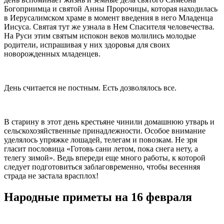
Богоприимца и святой Анны Пророчицы, которая находилась
в Иерусалимском храме в момент введения в него Младенца
Иисуса. Святая тут же узнала в Нем Спасителя человечества.
На Руси этим святым испокон веков молились молодые
родители, испрашивая у них здоровья для своих
новорожденных младенцев.
День считается не постным. Есть дозволялось все.
В старину в этот день крестьяне чинили домашнюю утварь и
сельскохозяйственные принадлежности. Особое внимание
уделялось упряжке лошадей, телегам и повозкам. Не зря
гласит пословица «Готовь сани летом, пока снега нету, а
телегу зимой». Ведь впереди еще много работы, к которой
следует подготовиться заблаговременно, чтобы весенняя
страда не застала врасплох!
Народные приметы на 16 февраля