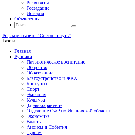
Реквизиты
Госзадание
История
Объявления
Поиск
Искать:
Поиск
Редакция газеты "Светлый путь"
Газета
Промотать
Главная
к
Рубрики
содержимому
Патриотическое воспитание
Общество
Образование
Благоустройство и ЖКХ
Конкурсы
Спорт
Экология
Культура
Здравоохранение
Отделение СФР по Ивановской области
Экономика
Власть
Анонсы и События
Туризм