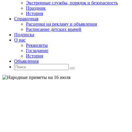
Экстренные службы, порядок и безопасность
Праздник
История
Справочная
Расценки на рекламу и объявления
Расписание детских врачей
Подписка
О нас
Реквизиты
Госзадание
История
Объявления
Поиск
Искать:
Поиск