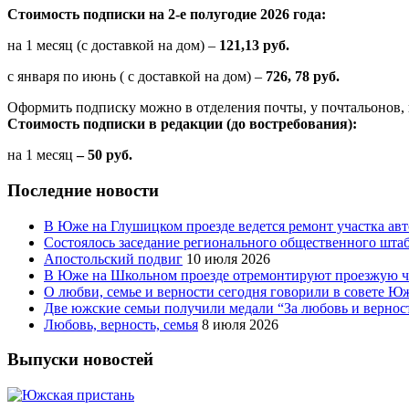
Стоимость подписки на 2-е полугодие 2026 года:
на 1 месяц (с доставкой на дом) –
121,13 руб.
с января по июнь ( с доставкой на дом) –
726, 78 руб.
Оформить подписку можно в отделения почты, у почтальонов, 
Стоимость подписки в редакции (до востребования):
на 1 месяц
– 50 руб.
Последние новости
В Юже на Глушицком проезде ведется ремонт участка ав
Состоялось заседание регионального общественного шта
Апостольский подвиг
10 июля 2026
В Юже на Школьном проезде отремонтируют проезжую ча
О любви, семье и верности сегодня говорили в совете 
Две южские семьи получили медали “За любовь и вернос
Любовь, верность, семья
8 июля 2026
Выпуски новостей