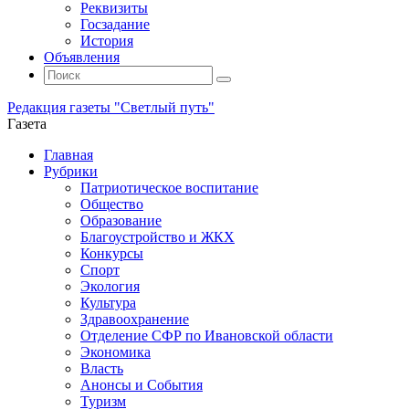
Реквизиты
Госзадание
История
Объявления
Поиск
Искать:
Поиск
Редакция газеты "Светлый путь"
Газета
Промотать
Главная
к
Рубрики
содержимому
Патриотическое воспитание
Общество
Образование
Благоустройство и ЖКХ
Конкурсы
Спорт
Экология
Культура
Здравоохранение
Отделение СФР по Ивановской области
Экономика
Власть
Анонсы и События
Туризм