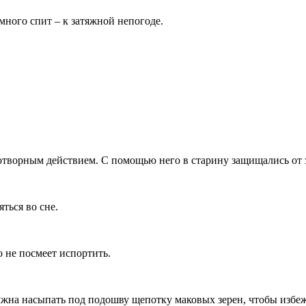
 много спит – к затяжной непогоде.
нотворным действием. С помощью него в старину защищались от з
ться во сне.
о не посмеет испортить.
должна насыпать под подошву щепотку маковых зерен, чтобы избе