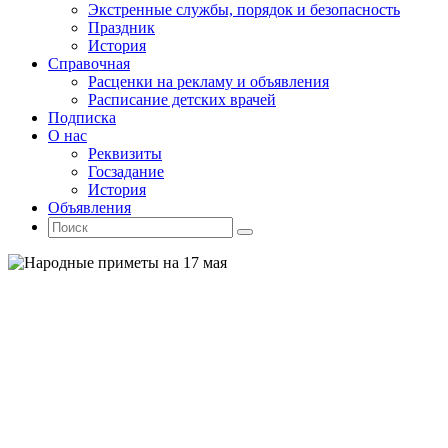
Экстренные службы, порядок и безопасность
Праздник
История
Справочная
Расценки на рекламу и объявления
Расписание детских врачей
Подписка
О нас
Реквизиты
Госзадание
История
Объявления
Поиск
Искать:
Поиск