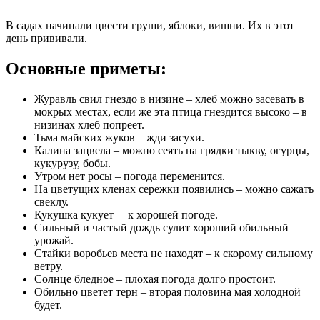
В садах начинали цвести груши, яблоки, вишни. Их в этот
день прививали.
Основные приметы:
Журавль свил гнездо в низине – хлеб можно засевать в
мокрых местах, если же эта птица гнездится высоко – в
низинах хлеб попреет.
Тьма майских жуков – жди засухи.
Калина зацвела – можно сеять на грядки тыкву, огурцы,
кукурузу, бобы.
Утром нет росы – погода переменится.
На цветущих кленах сережки появились – можно сажать
свеклу.
Кукушка кукует – к хорошей погоде.
Сильный и частый дождь сулит хороший обильный
урожай.
Стайки воробьев места не находят – к скорому сильному
ветру.
Солнце бледное – плохая погода долго простоит.
Обильно цветет терн – вторая половина мая холодной
будет.