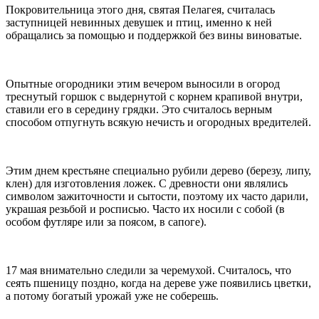
Покровительница этого дня, святая Пелагея, считалась
заступницей невинных девушек и птиц, именно к ней
обращались за помощью и поддержкой без вины виноватые.
Опытные огородники этим вечером выносили в огород
треснутый горшок с выдернутой с корнем крапивой внутри,
ставили его в середину грядки. Это считалось верным
способом отпугнуть всякую нечисть и огородных вредителей.
Этим днем крестьяне специально рубили дерево (березу, липу,
клен) для изготовления ложек. С древности они являлись
символом зажиточности и сытости, поэтому их часто дарили,
украшая резьбой и росписью. Часто их носили с собой (в
особом футляре или за поясом, в сапоге).
17 мая внимательно следили за черемухой. Считалось, что
сеять пшеницу поздно, когда на дереве уже появились цветки,
а потому богатый урожай уже не соберешь.