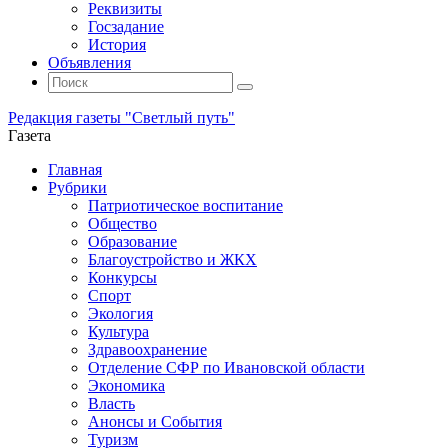
Реквизиты
Госзадание
История
Объявления
Поиск
Искать:
Поиск
Редакция газеты "Светлый путь"
Газета
Промотать
Главная
к
Рубрики
содержимому
Патриотическое воспитание
Общество
Образование
Благоустройство и ЖКХ
Конкурсы
Спорт
Экология
Культура
Здравоохранение
Отделение СФР по Ивановской области
Экономика
Власть
Анонсы и События
Туризм