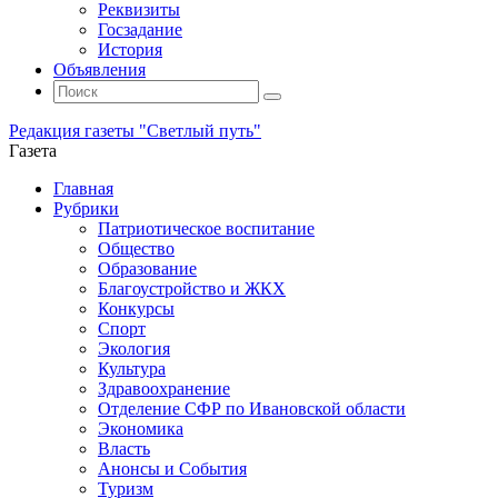
Реквизиты
Госзадание
История
Объявления
Поиск
Искать:
Поиск
Редакция газеты "Светлый путь"
Газета
Промотать
Главная
к
Рубрики
содержимому
Патриотическое воспитание
Общество
Образование
Благоустройство и ЖКХ
Конкурсы
Спорт
Экология
Культура
Здравоохранение
Отделение СФР по Ивановской области
Экономика
Власть
Анонсы и События
Туризм