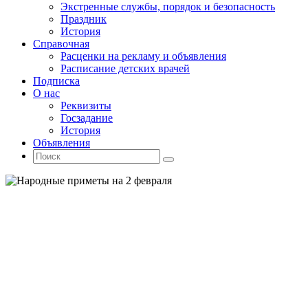
Экстренные службы, порядок и безопасность
Праздник
История
Справочная
Расценки на рекламу и объявления
Расписание детских врачей
Подписка
О нас
Реквизиты
Госзадание
История
Объявления
Поиск
Искать:
Поиск