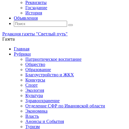
Реквизиты
Госзадание
История
Объявления
Поиск
Искать:
Поиск
Редакция газеты "Светлый путь"
Газета
Промотать
Главная
к
Рубрики
содержимому
Патриотическое воспитание
Общество
Образование
Благоустройство и ЖКХ
Конкурсы
Спорт
Экология
Культура
Здравоохранение
Отделение СФР по Ивановской области
Экономика
Власть
Анонсы и События
Туризм