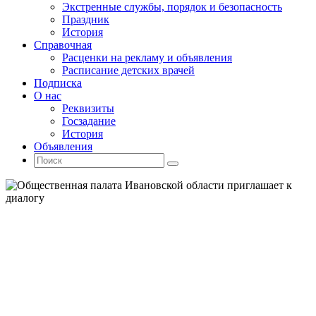
Экстренные службы, порядок и безопасность
Праздник
История
Справочная
Расценки на рекламу и объявления
Расписание детских врачей
Подписка
О нас
Реквизиты
Госзадание
История
Объявления
Поиск
Искать:
Поиск