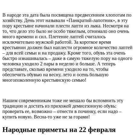
В народе эта дата была посвящена предвесенним хлопотам по
хозяйству. День этот называли «Панкратий-лапотник», в эту
пору крестьяне начинали плести лапти из лыка. Несмотря на
то, что дело это было не особо тяжелым, отнимало оно очень
много времени и сил. Плетение лаптей считалось
исключительно мужской работой. За короткое время
крестьянин должен был наплести огромное количество лаптей
– для всей семьи и на продажу. Кроме того, обувь эта очень
быстро изнашивалась – даже в самую тяжелую пору на одного
человека уходило 2 пары в неделю и больше. А теперь
представьте, сколько времени уходило на то, чтобы
обеспечить обувью на весну, лето и осень большую
многопоколенную крестьянскую семью!
Нашим современникам тоже не мешало бы вспомнить эту
традицию и достать из прихожей демисезонную обувь:
проверить ее, возможно – отнести в починку, если надо –
купить новую. Весна-то уже не за горами!
Народные приметы на 22 февраля