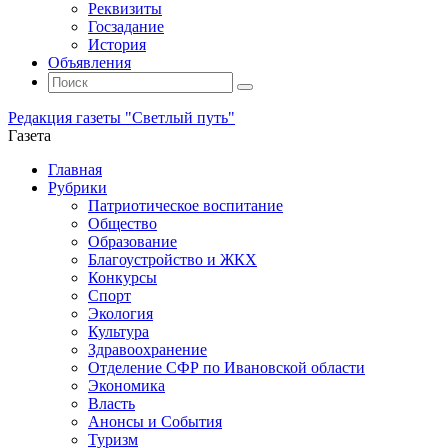
Реквизиты
Госзадание
История
Объявления
Поиск
Искать:
Поиск
Редакция газеты "Светлый путь"
Газета
Промотать
Главная
к
Рубрики
содержимому
Патриотическое воспитание
Общество
Образование
Благоустройство и ЖКХ
Конкурсы
Спорт
Экология
Культура
Здравоохранение
Отделение СФР по Ивановской области
Экономика
Власть
Анонсы и События
Туризм