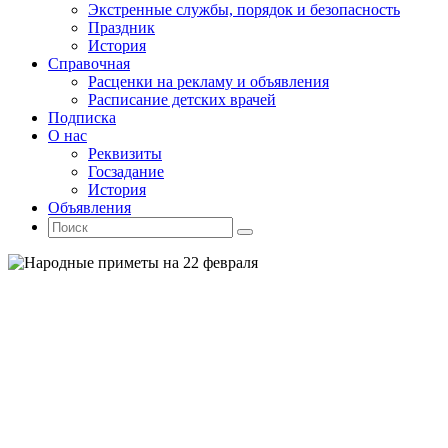
Экстренные службы, порядок и безопасность
Праздник
История
Справочная
Расценки на рекламу и объявления
Расписание детских врачей
Подписка
О нас
Реквизиты
Госзадание
История
Объявления
Поиск
Искать:
Поиск