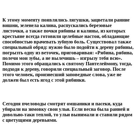
К этому моменту появлялись лягушки, зацветали ранние
вишни, зеленела калина, распускались березовые
листочки, а также почки рябины и калины, из которых
крестьяне всегда готовили целебные настои, обладающие
способностью врачевать зубную боль. Существовал также
специальный обряд: нужно было подойти к дереву рябины,
погрызть одну из веточек, приговаривая: «Рябина, рябина,
полечи мои зубы, а не вылечишь – изгрызу тебя всю».
Помимо этого обращались к святому Пантелеймону, тогда,
подходя к дереву, говорили специальный заговор. После
этого человек, произнесший заповедные слова, уже не
должен был есть ягод с этой рябинки.
Сегодня пчеловоды смотрят омшаники и пасеки, куда
убирали на зимовку свои ульи. Если весна была ранней и
довольно-таки теплой, то ульи вынимали и ставили рядом
с цветущими деревьями.