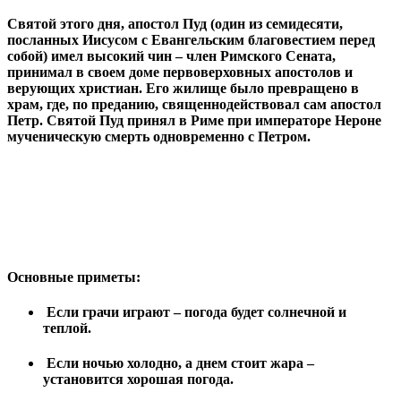
Святой этого дня, апостол Пуд (один из семидесяти,
посланных Иисусом с Евангельским благовестием перед
собой) имел высокий чин – член Римского Сената,
принимал в своем доме первоверховных апостолов и
верующих христиан. Его жилище было превращено в
храм, где, по преданию, священнодействовал сам апостол
Петр. Святой Пуд принял в Риме при императоре Нероне
мученическую смерть одновременно с Петром.
Основные приметы:
Если грачи играют – погода будет солнечной и
теплой.
Если ночью холодно, а днем стоит жара –
установится хорошая погода.