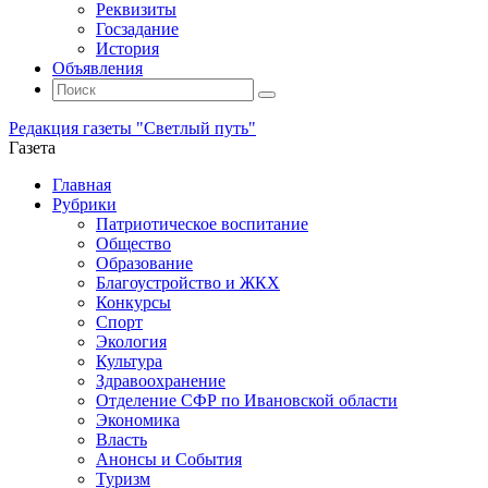
Реквизиты
Госзадание
История
Объявления
Поиск
Искать:
Поиск
Редакция газеты "Светлый путь"
Газета
Промотать
Главная
к
Рубрики
содержимому
Патриотическое воспитание
Общество
Образование
Благоустройство и ЖКХ
Конкурсы
Спорт
Экология
Культура
Здравоохранение
Отделение СФР по Ивановской области
Экономика
Власть
Анонсы и События
Туризм