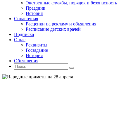
Экстренные службы, порядок и безопасность
Праздник
История
Справочная
Расценки на рекламу и объявления
Расписание детских врачей
Подписка
О нас
Реквизиты
Госзадание
История
Объявления
Поиск
Искать:
Поиск