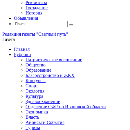
Реквизиты
Госзадание
История
Объявления
Поиск
Искать:
Поиск
Редакция газеты "Светлый путь"
Газета
Промотать
Главная
к
Рубрики
содержимому
Патриотическое воспитание
Общество
Образование
Благоустройство и ЖКХ
Конкурсы
Спорт
Экология
Культура
Здравоохранение
Отделение СФР по Ивановской области
Экономика
Власть
Анонсы и События
Туризм