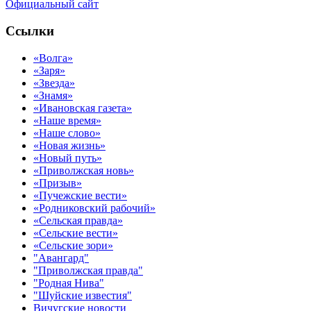
Официальный сайт
Ссылки
«Волга»
«Заря»
«Звезда»
«Знамя»
«Ивановская газета»
«Наше время»
«Наше слово»
«Новая жизнь»
«Новый путь»
«Приволжская новь»
«Призыв»
«Пучежские вести»
«Родниковский рабочий»
«Сельская правда»
«Сельские вести»
«Сельские зори»
"Авангард"
"Приволжская правда"
"Родная Нива"
"Шуйские известия"
Вичугские новости