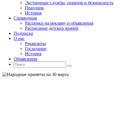
Экстренные службы, порядок и безопасность
Праздник
История
Справочная
Расценки на рекламу и объявления
Расписание детских врачей
Подписка
О нас
Реквизиты
Госзадание
История
Объявления
Поиск
Искать:
Поиск