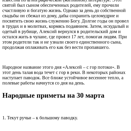
святой был сыном обеспеченных родителей, ему прочили
счастливую и богатую жизнь. Однако за день до собственной
свадьбы он сбежал из дому, дабы сохранить целомудрие и
посвятить свою жизнь служению Богу. Долгие годы он провел
в трудах и в молитвах, кормясь подаянием. Затем, исхудалый и
одетый в рубище, Алексий вернулся в родительский дом и
остался жить в чулане, где провел 17 лет, помогая людям. При
этом родители так и не узнали своего единственного сына,
продолжая оплакивать его как без вести пропавшего.
Народное название этого дня «Алексей – с гор потоки». В
этот день талая вода течет с гор в реки. В некоторых районах
наступает паводок. Все ближе устойчивое весеннее тепло, а
полевые работы начнутся со дня на день.
Народные приметы на 30 марта
1. Текут ручьи – к большому паводку.