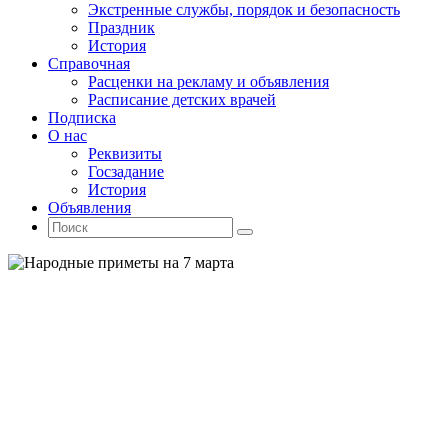
Экстренные службы, порядок и безопасность
Праздник
История
Справочная
Расценки на рекламу и объявления
Расписание детских врачей
Подписка
О нас
Реквизиты
Госзадание
История
Объявления
Поиск
Искать:
Поиск