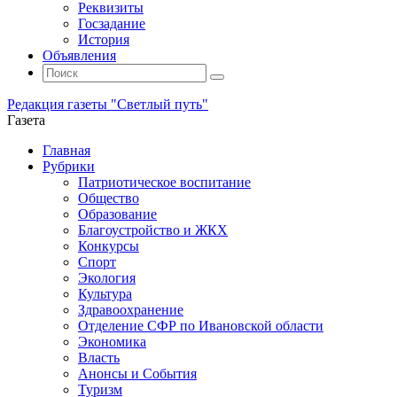
Реквизиты
Госзадание
История
Объявления
Поиск
Искать:
Поиск
Редакция газеты "Светлый путь"
Газета
Промотать
Главная
к
Рубрики
содержимому
Патриотическое воспитание
Общество
Образование
Благоустройство и ЖКХ
Конкурсы
Спорт
Экология
Культура
Здравоохранение
Отделение СФР по Ивановской области
Экономика
Власть
Анонсы и События
Туризм