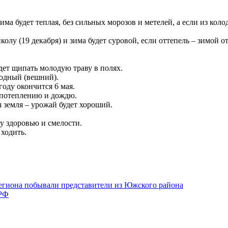
 зима будет теплая, без сильных морозов и метелей, а если из ко
колу (19 декабря) и зима будет суровой, если оттепель – зимой от
удет щипать молодую траву в полях.
лодный (вешний).
году окончится 6 мая.
у потеплению и дождю.
 земля – урожай будет хороший.
у здоровью и смелости.
 ходить.
региона побывали представители из Южского района
 РФ