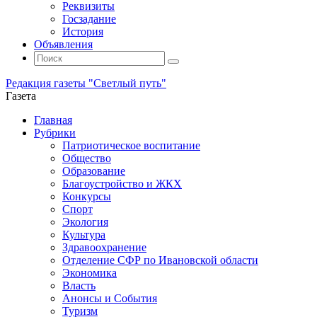
Реквизиты
Госзадание
История
Объявления
Поиск
Искать:
Поиск
Редакция газеты "Светлый путь"
Газета
Промотать
Главная
к
Рубрики
содержимому
Патриотическое воспитание
Общество
Образование
Благоустройство и ЖКХ
Конкурсы
Спорт
Экология
Культура
Здравоохранение
Отделение СФР по Ивановской области
Экономика
Власть
Анонсы и События
Туризм