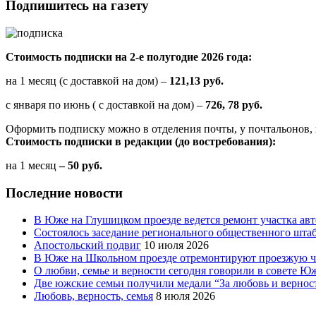
Подпишитесь на газету
Стоимость подписки на 2-е полугодие 2026 года:
на 1 месяц (с доставкой на дом) –
121,13 руб.
с января по июнь ( с доставкой на дом) –
726, 78 руб.
Оформить подписку можно в отделения почты, у почтальонов, 
Стоимость подписки в редакции (до востребования):
на 1 месяц
– 50 руб.
Последние новости
В Юже на Глушицком проезде ведется ремонт участка ав
Состоялось заседание регионального общественного шта
Апостольский подвиг
10 июля 2026
В Юже на Школьном проезде отремонтируют проезжую ча
О любви, семье и верности сегодня говорили в совете 
Две южские семьи получили медали “За любовь и вернос
Любовь, верность, семья
8 июля 2026