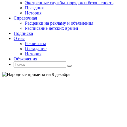
Экстренные службы, порядок и безопасность
Праздник
История
Справочная
Расценки на рекламу и объявления
Расписание детских врачей
Подписка
О нас
Реквизиты
Госзадание
История
Объявления
Поиск
Искать:
Поиск