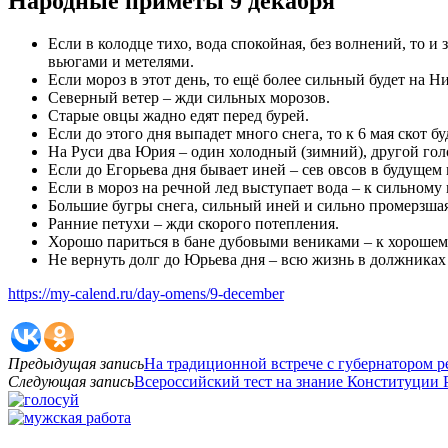
Народные приметы 9 декабря
Если в колодце тихо, вода спокойная, без волнений, то и
вьюгами и метелями.
Если мороз в этот день, то ещё более сильный будет на Ни
Северный ветер – жди сильных морозов.
Старые овцы жадно едят перед бурей.
Если до этого дня выпадет много снега, то к 6 мая скот б
На Руси два Юрия – один холодный (зимний), другой го
Если до Егорьева дня бывает иней – сев овсов в будущем 
Если в мороз на речной лед выступает вода – к сильном
Большие бугры снега, сильный иней и сильно промерзшая
Ранние петухи – жди скорого потепления.
Хорошо париться в бане дубовыми вениками – к хорошем
Не вернуть долг до Юрьева дня – всю жизнь в должниках
https://my-calend.ru/day-omens/9-december
Предыдущая запись
На традиционной встрече с губернатором 
Следующая запись
Всероссийский тест на знание Конституции