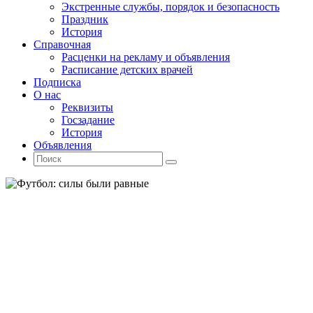
Экстренные службы, порядок и безопасность
Праздник
История
Справочная
Расценки на рекламу и объявления
Расписание детских врачей
Подписка
О нас
Реквизиты
Госзадание
История
Объявления
Поиск
Искать:
Поиск