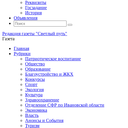
Реквизиты
Госзадание
История
Объявления
Поиск
Искать:
Поиск
Редакция газеты "Светлый путь"
Газета
Промотать
Главная
к
Рубрики
содержимому
Патриотическое воспитание
Общество
Образование
Благоустройство и ЖКХ
Конкурсы
Спорт
Экология
Культура
Здравоохранение
Отделение СФР по Ивановской области
Экономика
Власть
Анонсы и События
Туризм