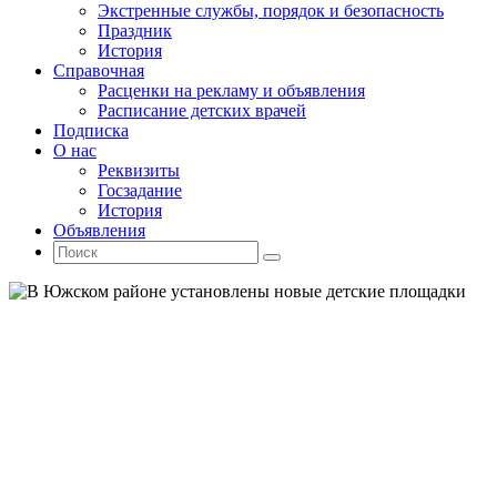
Экстренные службы, порядок и безопасность
Праздник
История
Справочная
Расценки на рекламу и объявления
Расписание детских врачей
Подписка
О нас
Реквизиты
Госзадание
История
Объявления
Поиск
Искать:
Поиск