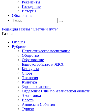
Реквизиты
Госзадание
История
Объявления
Поиск
Искать:
Поиск
Редакция газеты "Светлый путь"
Газета
Промотать
Главная
к
Рубрики
содержимому
Патриотическое воспитание
Общество
Образование
Благоустройство и ЖКХ
Конкурсы
Спорт
Экология
Культура
Здравоохранение
Отделение СФР по Ивановской области
Экономика
Власть
Анонсы и События
Туризм