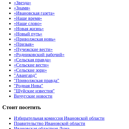
«Звезда»
«Знамя»
«Ивановская газета»
«Наше время»
«Наше слово»
«Новая жизнь»
«Новый путь»
«Приволжская новь»
«Призыв»
«Пучежские вести»
«Родниковский рабочий»
«Сельская правда»
«Сельские вести»
«Сельские зори»
"Авангард"
"Приволжская правда"
"Родная Нива"
"Шуйские известия"
Вичугские новости
Стоит посетить
Избирательная комиссия Ивановской области
Правительство Ивановской области
Ивановская областная Дума