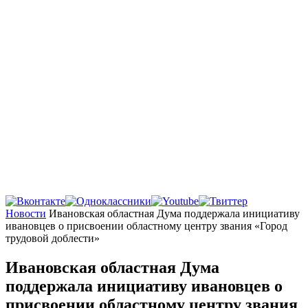
Главная
Новости
Ивановская областная Дума поддержала инициативу
ивановцев о присвоении областному центру звания «Город
трудовой доблести»
Ивановская областная Дума
поддержала инициативу ивановцев о
присвоении областному центру звания