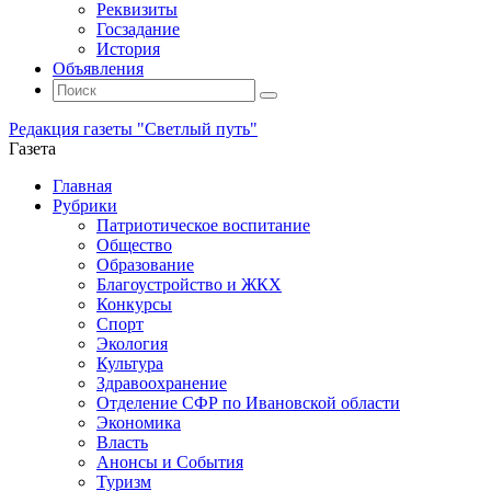
Реквизиты
Госзадание
История
Объявления
Поиск
Искать:
Поиск
Редакция газеты "Светлый путь"
Газета
Промотать
Главная
к
Рубрики
содержимому
Патриотическое воспитание
Общество
Образование
Благоустройство и ЖКХ
Конкурсы
Спорт
Экология
Культура
Здравоохранение
Отделение СФР по Ивановской области
Экономика
Власть
Анонсы и События
Туризм