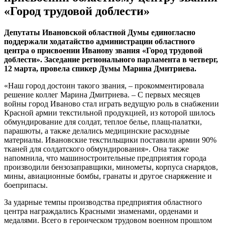
«Город трудовой доблести»
Депутаты Ивановской областной Думы единогласно
поддержали ходатайство администрации областного
центра о присвоении Иванову звания «Город трудовой
доблести».
Заседание регионального парламента в четверг,
12 марта, провела спикер Думы Марина Дмитриева.
«Наш город достоин такого звания, – прокомментировала
решение коллег Марина Дмитриева. – С первых месяцев
войны город Иваново стал играть ведущую роль в снабжении
Красной армии текстильной продукцией, из которой шилось
обмундирование для солдат, теплое белье, плащ-палатки,
парашюты, а также делались медицинские расходные
материалы. Ивановские текстильщики поставили армии 90%
тканей для солдатского обмундирования». Она также
напомнила, что машиностроительные предприятия города
производили бензозаправщики, минометы, корпуса снарядов,
мины, авиационные бомбы, гранаты и другое снаряжение и
боеприпасы.
За ударные темпы производства предприятия областного
центра награждались Красными знаменами, орденами и
медалями. Всего в героическом трудовом военном прошлом