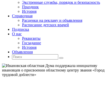
Экстренные службы, порядок и безопасность
Праздник
История
Справочная
Расценки на рекламу и объявления
Расписание детских врачей
Подписка
О нас
Реквизиты
Госзадание
История
Объявления
Поиск
Искать:
Поиск