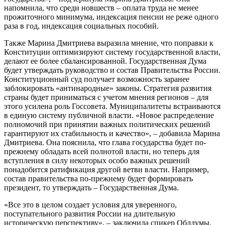
напомнила, что среди новшеств – оплата труда не менее
прожиточного минимума, индексация пенсии не реже одного
раза в год, индексация социальных пособий.
Также Марина Дмитриева выразила мнение, что поправки к
Конституции оптимизируют систему государственной власти,
делают ее более сбалансированной. Государственная Дума
будет утверждать руководство и состав Правительства России.
Конституционный суд получает возможность заранее
заблокировать «антинародные» законы. Стратегия развития
страны будет приниматься с учетом мнения регионов – для
этого усилена роль Госсовета. Муниципалитеты встраиваются
в единую систему публичной власти. «Новое распределение
полномочий при принятии важных политических решений
гарантируют их стабильность и качество», – добавила Марина
Дмитриева. Она пояснила, что глава государства будет по-
прежнему обладать всей полнотой власти, но теперь для
вступления в силу некоторых особо важных решений
понадобится ратификация другой ветви власти. Например,
состав правительства по-прежнему будет формировать
президент, то утверждать – Государственная Дума.
«Все это в целом создает условия для уверенного,
поступательного развития России на длительную
историческую перспективу», – заключила спикер Облдумы.