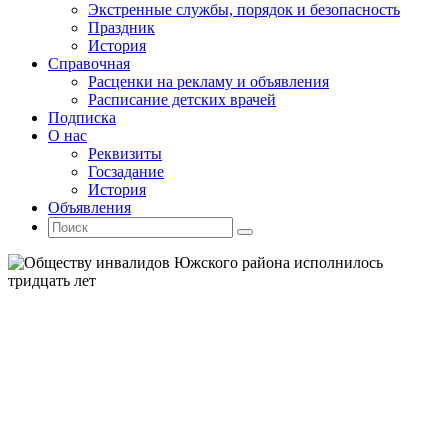
Экстренные службы, порядок и безопасность
Праздник
История
Справочная
Расценки на рекламу и объявления
Расписание детских врачей
Подписка
О нас
Реквизиты
Госзадание
История
Объявления
Поиск
Искать:
Поиск