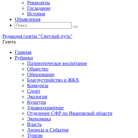
Реквизиты
Госзадание
История
Объявления
Поиск
Искать:
Поиск
Редакция газеты "Светлый путь"
Газета
Промотать
Главная
к
Рубрики
содержимому
Патриотическое воспитание
Общество
Образование
Благоустройство и ЖКХ
Конкурсы
Спорт
Экология
Культура
Здравоохранение
Отделение СФР по Ивановской области
Экономика
Власть
Анонсы и События
Туризм