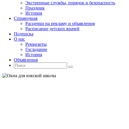
Экстренные службы, порядок и безопасность
Праздник
История
Справочная
Расценки на рекламу и объявления
Расписание детских врачей
Подписка
О нас
Реквизиты
Госзадание
История
Объявления
Поиск
Искать:
Поиск