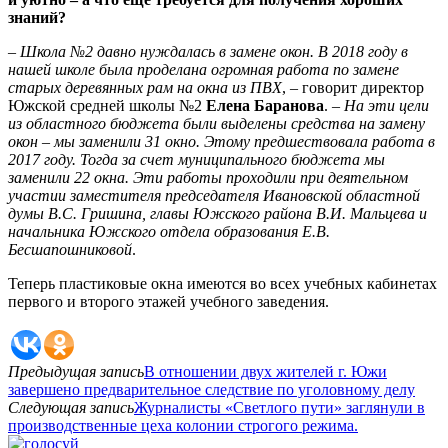
знаний?
–
Школа №2 давно нуждалась в замене окон. В 2018 году в
нашей школе была проделана огромная работа по замене
старых деревянных рам на окна из ПВХ
, – говорит директор
Южской средней школы №2
Елена Баранова
. –
На эти цели
из областного бюджета были выделены средства на замену
окон – мы заменили 31 окно. Этому предшествовала работа в
2017 году. Тогда за счет муниципального бюджета мы
заменили 22 окна. Эти работы проходили при деятельном
участии заместителя председателя Ивановской областной
думы В.С. Гришина, главы Южского района В.И. Мальцева и
начальника Южского отдела образования Е.В.
Бесшапошниковой
.
Теперь пластиковые окна имеются во всех учебных кабинетах
первого и второго этажей учебного заведения.
Предыдущая запись
В отношении двух жителей г. Южи
завершено предварительное следствие по уголовному делу
Следующая запись
Журналисты «Светлого пути» заглянули в
производственные цеха колонии строгого режима.