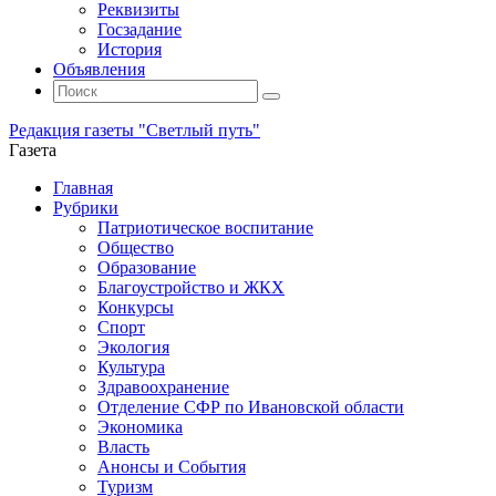
Реквизиты
Госзадание
История
Объявления
Поиск
Искать:
Поиск
Редакция газеты "Светлый путь"
Газета
Промотать
Главная
к
Рубрики
содержимому
Патриотическое воспитание
Общество
Образование
Благоустройство и ЖКХ
Конкурсы
Спорт
Экология
Культура
Здравоохранение
Отделение СФР по Ивановской области
Экономика
Власть
Анонсы и События
Туризм