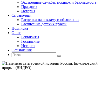
Экстренные службы, порядок и безопасность
Праздник
История
Справочная
Расценки на рекламу и объявления
Расписание детских врачей
Подписка
О нас
Реквизиты
Госзадание
История
Объявления
Поиск
Искать:
Поиск