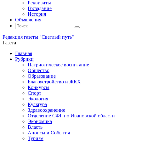
Реквизиты
Госзадание
История
Объявления
Поиск
Искать:
Поиск
Редакция газеты "Светлый путь"
Газета
Промотать
Главная
к
Рубрики
содержимому
Патриотическое воспитание
Общество
Образование
Благоустройство и ЖКХ
Конкурсы
Спорт
Экология
Культура
Здравоохранение
Отделение СФР по Ивановской области
Экономика
Власть
Анонсы и События
Туризм