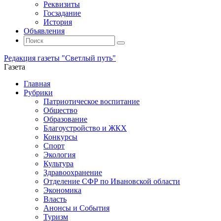
Реквизиты
Госзадание
История
Объявления
Поиск
Искать:
Поиск
Редакция газеты "Светлый путь"
Газета
Промотать
Главная
к
Рубрики
содержимому
Патриотическое воспитание
Общество
Образование
Благоустройство и ЖКХ
Конкурсы
Спорт
Экология
Культура
Здравоохранение
Отделение СФР по Ивановской области
Экономика
Власть
Анонсы и События
Туризм