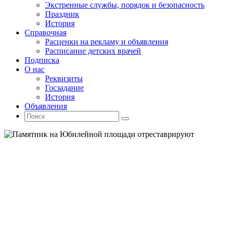
Экстренные службы, порядок и безопасность
Праздник
История
Справочная
Расценки на рекламу и объявления
Расписание детских врачей
Подписка
О нас
Реквизиты
Госзадание
История
Объявления
Поиск
Искать:
Поиск