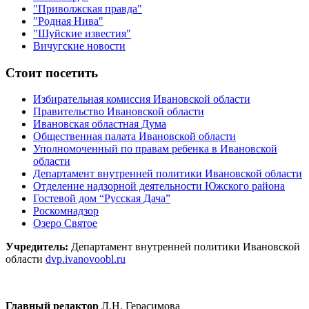
"Приволжская правда"
"Родная Нива"
"Шуйские известия"
Вичугские новости
Стоит посетить
Избирательная комиссия Ивановской области
Правительство Ивановской области
Ивановская областная Дума
Общественная палата Ивановской области
Уполномоченный по правам ребенка в Ивановской
области
Департамент внутренней политики Ивановской области
Отделение надзорной деятельности Южского района
Гостевой дом “Русская Дача”
Роскомнадзор
Озеро Святое
Учредитель:
Департамент внутренней политики Ивановской
области
dvp.ivanovoobl.ru
Главный редактор
Л.Н. Герасимова