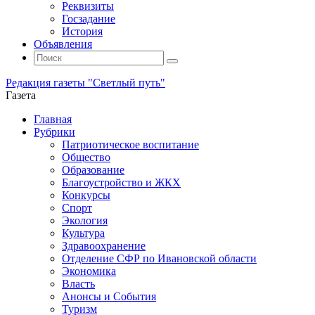
Реквизиты
Госзадание
История
Объявления
Поиск
Искать:
Поиск
Редакция газеты "Светлый путь"
Газета
Промотать
Главная
к
Рубрики
содержимому
Патриотическое воспитание
Общество
Образование
Благоустройство и ЖКХ
Конкурсы
Спорт
Экология
Культура
Здравоохранение
Отделение СФР по Ивановской области
Экономика
Власть
Анонсы и События
Туризм