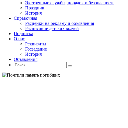
Экстренные службы, порядок и безопасность
Праздник
История
Справочная
Расценки на рекламу и объявления
Расписание детских врачей
Подписка
О нас
Реквизиты
Госзадание
История
Объявления
Поиск
Искать:
Поиск