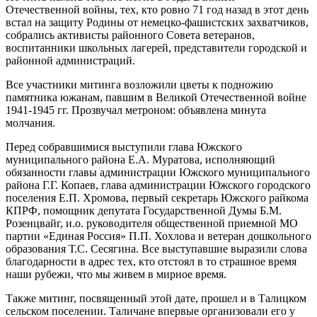
Отечественной войны, тех, кто ровно 71 год назад в этот день
встал на защиту Родины от немецко-фашистских захватчиков,
собрались активисты районного Совета ветеранов,
воспитанники школьных лагерей, представители городской и
районной администраций.
Все участники митинга возложили цветы к подножию
памятника южанам, павшим в Великой Отечественной войне
1941-1945 гг. Прозвучал метроном: объявлена минута
молчания.
Перед собравшимися выступили глава Южского
муниципального района Е.А. Муратова, исполняющий
обязанности главы администрации Южского муниципального
района Г.Г. Копаев, глава администрации Южского городского
поселения Е.П. Хромова, первый секретарь Южского райкома
КПРФ, помощник депутата Государственной Думы Б.М.
Розенцвайг, и.о. руководителя общественной приемной МО
партии «Единая Россия» П.П. Хохлова и ветеран дошкольного
образования Т.С. Сесягина. Все выступавшие выразили слова
благодарности в адрес тех, кто отстоял в то страшное время
наши рубежи, что мы живем в мирное время.
Также митинг, посвященный этой дате, прошел и в Талицком
сельском поселении. Таличане впервые организовали его у