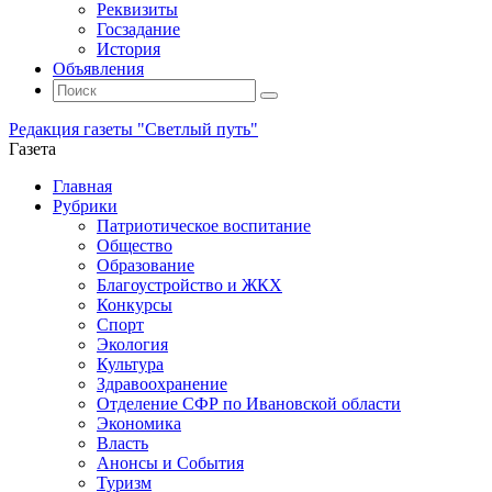
Реквизиты
Госзадание
История
Объявления
Поиск
Искать:
Поиск
Редакция газеты "Светлый путь"
Газета
Промотать
Главная
к
Рубрики
содержимому
Патриотическое воспитание
Общество
Образование
Благоустройство и ЖКХ
Конкурсы
Спорт
Экология
Культура
Здравоохранение
Отделение СФР по Ивановской области
Экономика
Власть
Анонсы и События
Туризм