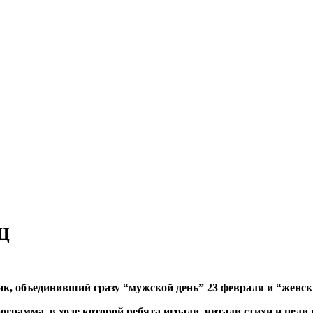
ЮЦ
к, объединивший сразу “мужской день” 23 февраля и “женски
рамма, в ходе которой ребята играли, читали стихи и пели