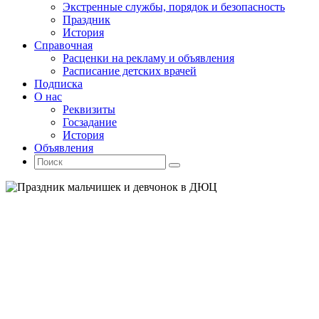
Экстренные службы, порядок и безопасность
Праздник
История
Справочная
Расценки на рекламу и объявления
Расписание детских врачей
Подписка
О нас
Реквизиты
Госзадание
История
Объявления
Поиск
Искать:
Поиск