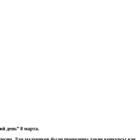
й день” 8 марта.
 песни. Для мальчиков были проведены такие конкурсы как