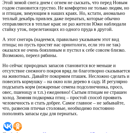
Этой зимой снега днем с огнем не сыскать, что перед Новым
годом становится грустно. Не комфортно не только людям, но
и птицам, зимующим в наших краях. Но, кстати, аномально
теплый декабрь привлек даже пернатых, которые обычно
отправляются в теплые края: не раз жители Южи наблюдали
стайку уток, перелетающих из одного пруда в другой.
А этот снегирь (надеемся, правильно указываем этот вид
птицы; но пусть простят нас орнитологи, если это не так)
оказался не очень боязливым и пустил к себе совсем близко.
Возможно, переел рябины.
Но сейчас природных запасов становится все меньше и
отсутствие снежного покроя вряд ли благотворно сказывается
на животных. Давайте покормим пташек. Несложно сделать и
повесить кормушку – на окно или дерево в саду. И регулярно
подсыпать корм (нежареные семена подсолнечника, просо,
овес, пшеницу и т.п.) ежедневно! Сытым птицам не страшен
холод. Зимняя подкормка птиц – простой способ проявить
человечность и стать добрее. Самое главное – не забывайте,
что, развесив птичьи столовые, необходимо постоянно
пополнять запасы еды для пернатых.