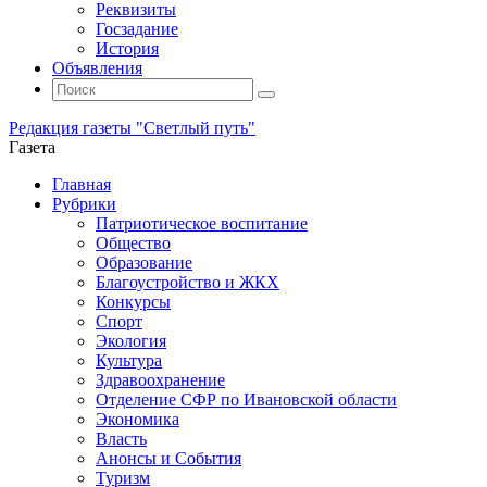
Реквизиты
Госзадание
История
Объявления
Поиск
Искать:
Поиск
Редакция газеты "Светлый путь"
Газета
Промотать
Главная
к
Рубрики
содержимому
Патриотическое воспитание
Общество
Образование
Благоустройство и ЖКХ
Конкурсы
Спорт
Экология
Культура
Здравоохранение
Отделение СФР по Ивановской области
Экономика
Власть
Анонсы и События
Туризм