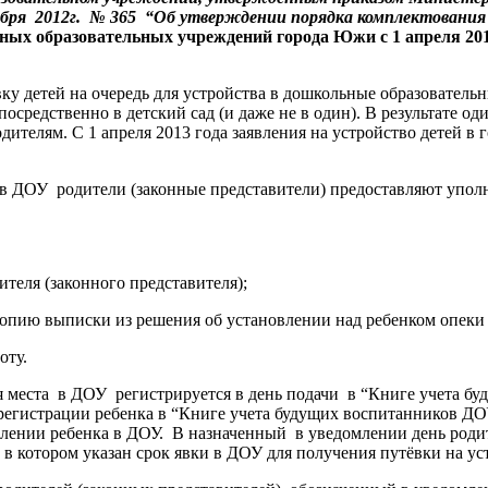
ября 2012г. № 365 “Об утверждении порядка комплектовани
х образовательных учреждений города Южи с 1 апреля 201
вку детей на очередь для устройства в дошкольные образовател
редственно в детский сад (и даже не в один). В результате один
дителям. С 1 апреля 2013 года заявления на устройство детей в
а в ДОУ родители (законные представители) предоставляют упо
теля (законного представителя);
копию выписки из решения об установлении над ребенком опеки 
оту.
ния места в ДОУ регистрируется в день подачи в “Книге учета
 регистрации ребенка в “Книге учета будущих воспитанников Д
ислении ребенка в ДОУ. В назначенный в уведомлении день роди
 в котором указан срок явки в ДОУ для получения путёвки на ус