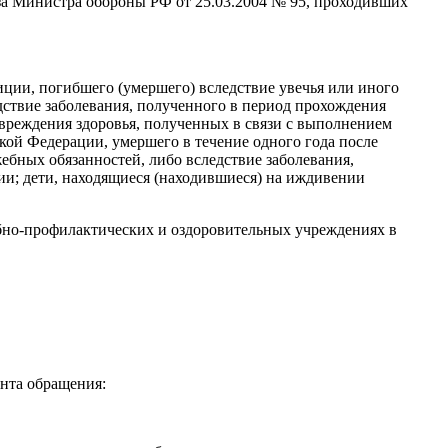
за Министра обороны РФ от 25.03.2004 № 95, проходивших
лиции, погибшего (умершего) вследствие увечья или иного
дствие заболевания, полученного в период прохождения
вреждения здоровья, полученных в связи с выполнением
ой Федерации, умершего в течение одного года после
ебных обязанностей, либо вследствие заболевания,
и; дети, находящиеся (находившиеся) на иждивении
ебно-профилактических и оздоровительных учреждениях в
ента обращения: