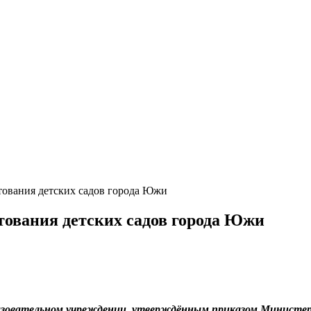
тования детских садов города Южи
тования детских садов города Южи
овательном учреждении, утверждённым приказом Министерств