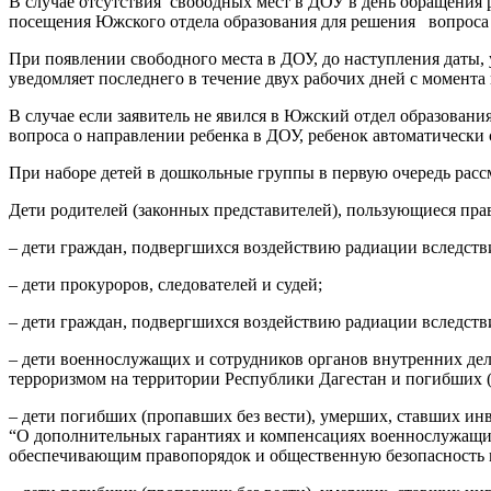
В случае отсутствия свободных мест в ДОУ в день обращения 
посещения Южского отдела образования для решения вопрос
При появлении свободного места в ДОУ, до наступления даты,
уведомляет последнего в течение двух рабочих дней с момент
В случае если заявитель не явился в Южский отдел образован
вопроса о направлении ребенка в ДОУ, ребенок автоматически 
При наборе детей в дошкольные группы в первую очередь расс
Дети родителей (законных представителей), пользующиеся пра
– дети граждан, подвергшихся воздействию радиации вследст
– дети прокуроров, следователей и судей;
– дети граждан, подвергшихся воздействию радиации вследстви
– дети военнослужащих и сотрудников органов внутренних де
терроризмом на территории Республики Дагестан и погибших (
– дети погибших (пропавших без вести), умерших, ставших ин
“О дополнительных гарантиях и компенсациях военнослужащим
обеспечивающим правопорядок и общественную безопасность н