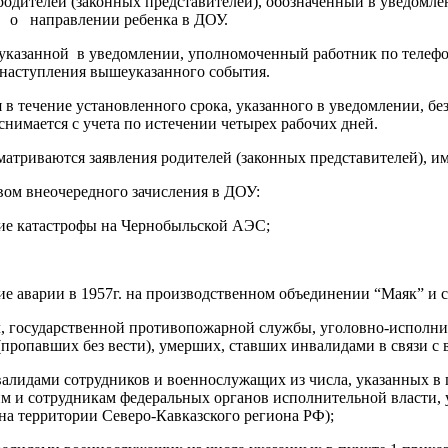
родителей (законных представителей), обозначенный в уведомл
а о направлении ребенка в ДОУ.
 указанной в уведомлении, уполномоченный работник по телефо
а наступления вышеуказанного события.
ия в течение установленного срока, указанного в уведомлении,
снимается с учета по истечении четырех рабочих дней.
матриваются заявления родителей (законных представителей), и
вом внеочередного зачисления в ДОУ:
вие катастрофы на Чернобыльской АЭС;
е аварии в 1957г. на производственном объединении “Маяк” и с
л, государственной противопожарной службы, уголовно-исполнит
пропавших без вести), умерших, ставших инвалидами в связи с
валидами сотрудников и военнослужащих из числа, указанных в 
 и сотрудникам федеральных органов исполнительной власти, 
а территории Северо-Кавказского региона РФ);