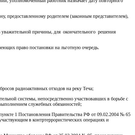
ении, уполномоченный работник назначает дату повторного
ну, предоставленному родителем (законным представителем),
 без уважительной причины, для окончательного решения
меющих право постановки на льготную очередь.
бросов радиоактивных отходов на реку Теча;
ельной системы, непосредственно участвовавших в борьбе с
 выполнением служебных обязанностей;
пункте 1 Постановления Правительства РФ от 09.02.2004 № 65
участвующим в контртеррористических операциях и