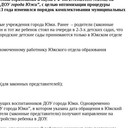
я ДОУ города Южи”
, с целью оптимизации процедуры
3 года измен
ился порядок комплектования муниципальных
ьные учреждения города Южи. Ранее – родители (законные
 и тот же ребенок стоял на очереди в 2-3-х детских садах, что
 городские детские сады принимаются только в Южском отделе
лномоченному работнику Южского отдела образования
(для законных представителей);
 будущих воспитанников ДОУ города Южи. Одновременно
ОУ города Южи”, в котором указана дата обращения в Южский
тели (законные представители) получают направление на
тройство ребенка в ДОУ.