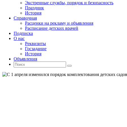
Экстренные службы, порядок и безопасность
Праздник
История
Справочная
Расценки на рекламу и объявления
Расписание детских врачей
Подписка
О нас
Реквизиты
Госзадание
История
Объявления
Поиск
Искать:
Поиск