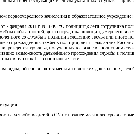
валидами военнослужащих из числа указанных в пункте 1 прика
вом первоочередного зачисления в образовательное учреждение:
 от 7 февраля 2011 г. № 3-ФЗ “О полиции”); дети сотрудника по
жебных обязанностей; дети сотрудника полиции, умершего всле
оленного со службы в полиции вследствие увечья или иного по
его прохождения службы в полиции; дети гражданина Российск
 повреждения здоровья, полученных в связи с выполнением служ
чивших возможность дальнейшего прохождения службы в полици
нных в пунктах 1 – 5 настоящей части;
 инвалидом, обеспечиваются местами в детских дошкольных, леч
ситуации.
ом на устройство детей в ОУ не позднее месячного срока с мом