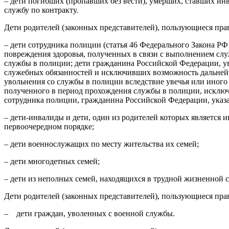
– дети погибших (пропавших без вести), умерших, ставших ин
службу по контракту.
Дети родителей (законных представителей), пользующиеся пра
– дети сотрудника полиции (статья 46 Федерального Закона РФ
повреждения здоровья, полученных в связи с выполнением слу
службы в полиции; дети гражданина Российской Федерации, ув
служебных обязанностей и исключивших возможность дальнейш
увольнения со службы в полиции вследствие увечья или иного
полученного в период прохождения службы в полиции, исклю
сотрудника полиции, гражданина Российской Федерации, указа
– дети-инвалиды и дети, один из родителей которых является
первоочередном порядке;
– дети военнослужащих по месту жительства их семей;
– дети многодетных семей;
– дети из неполных семей, находящихся в трудной жизненной 
Дети родителей (законных представителей), пользующиеся прав
– дети граждан, уволенных с военной службы.