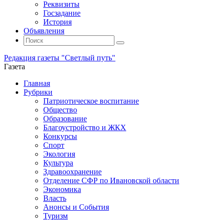
Реквизиты
Госзадание
История
Объявления
Поиск
Искать:
Поиск
Редакция газеты "Светлый путь"
Газета
Промотать
Главная
к
Рубрики
содержимому
Патриотическое воспитание
Общество
Образование
Благоустройство и ЖКХ
Конкурсы
Спорт
Экология
Культура
Здравоохранение
Отделение СФР по Ивановской области
Экономика
Власть
Анонсы и События
Туризм