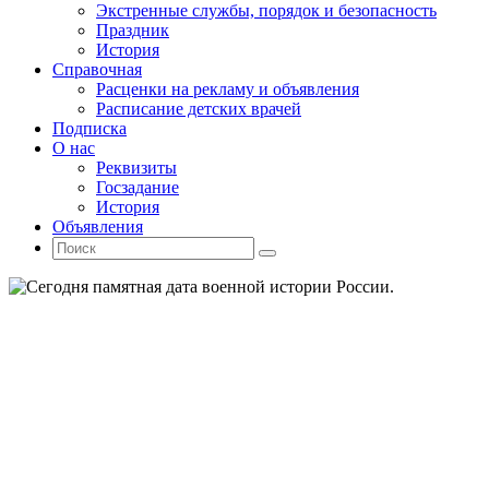
Экстренные службы, порядок и безопасность
Праздник
История
Справочная
Расценки на рекламу и объявления
Расписание детских врачей
Подписка
О нас
Реквизиты
Госзадание
История
Объявления
Поиск
Искать:
Поиск