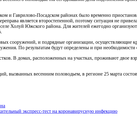
ом и Гаврилово-Посадском районах было временно приостановле
Переправа является второстепенной, поэтому ситуация не прив
 селе Холуй Южского района. Для жителей ежегодно организуют
.
овых сооружений, и подрядные организации, осуществляющие к
ужения. По результатам будут определены и при необходимости
тков. В домах, расположенных на участках, проживают двое вз
ий, вызванных весенним половодьем, в регионе 25 марта состоя
она
жительный экспресс-тест на коронавирусную инфекцию