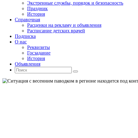
Экстренные службы, порядок и безопасность
Праздник
История
Справочная
Расценки на рекламу и объявления
Расписание детских врачей
Подписка
О нас
Реквизиты
Госзадание
История
Объявления
Поиск
Искать:
Поиск