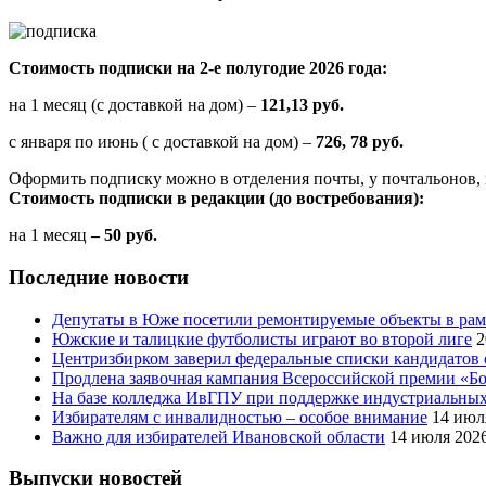
Стоимость подписки на 2-е полугодие 2026 года:
на 1 месяц (с доставкой на дом) –
121,13 руб.
с января по июнь ( с доставкой на дом) –
726, 78 руб.
Оформить подписку можно в отделения почты, у почтальонов, 
Стоимость подписки в редакции (до востребования):
на 1 месяц
– 50 руб.
Последние новости
Депутаты в Юже посетили ремонтируемые объекты в рам
Южские и талицкие футболисты играют во второй лиге
2
Центризбирком заверил федеральные списки кандидатов 
Продлена заявочная кампания Всероссийской премии «Бо
На базе колледжа ИвГПУ при поддержке индустриальных 
Избирателям с инвалидностью – особое внимание
14 июл
Важно для избирателей Ивановской области
14 июля 202
Выпуски новостей