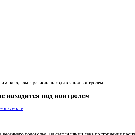
ним паводком в регионе находится под контролем
не находится под контролем
езопасность
а весеннего половодья. На сегодняшний день подтопления прои