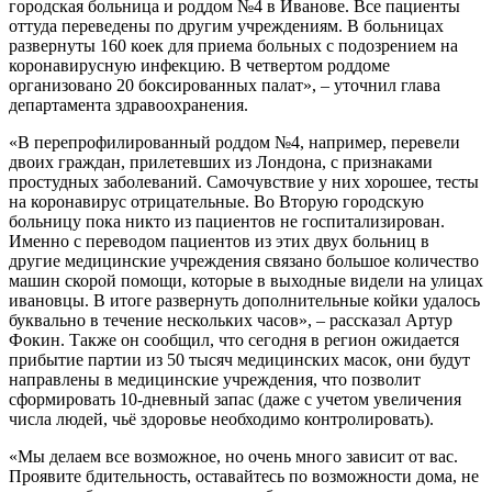
городская больница и роддом №4 в Иванове. Все пациенты
оттуда переведены по другим учреждениям. В больницах
развернуты 160 коек для приема больных с подозрением на
коронавирусную инфекцию. В четвертом роддоме
организовано 20 боксированных палат», – уточнил глава
департамента здравоохранения.
«В перепрофилированный роддом №4, например, перевели
двоих граждан, прилетевших из Лондона, с признаками
простудных заболеваний. Самочувствие у них хорошее, тесты
на коронавирус отрицательные. Во Вторую городскую
больницу пока никто из пациентов не госпитализирован.
Именно с переводом пациентов из этих двух больниц в
другие медицинские учреждения связано большое количество
машин скорой помощи, которые в выходные видели на улицах
ивановцы. В итоге развернуть дополнительные койки удалось
буквально в течение нескольких часов», – рассказал Артур
Фокин. Также он сообщил, что сегодня в регион ожидается
прибытие партии из 50 тысяч медицинских масок, они будут
направлены в медицинские учреждения, что позволит
сформировать 10-дневный запас (даже с учетом увеличения
числа людей, чьё здоровье необходимо контролировать).
«Мы делаем все возможное, но очень много зависит от вас.
Проявите бдительность, оставайтесь по возможности дома, не