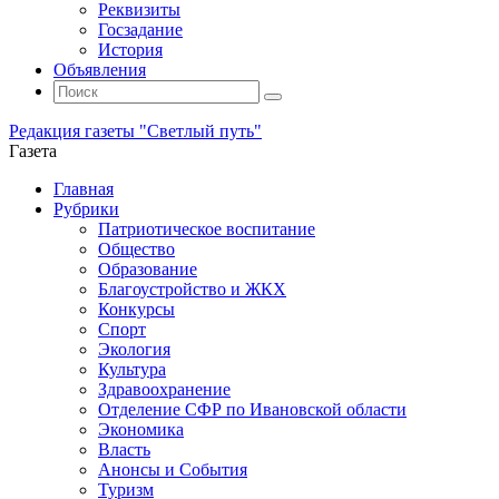
Реквизиты
Госзадание
История
Объявления
Поиск
Искать:
Поиск
Редакция газеты "Светлый путь"
Газета
Промотать
Главная
к
Рубрики
содержимому
Патриотическое воспитание
Общество
Образование
Благоустройство и ЖКХ
Конкурсы
Спорт
Экология
Культура
Здравоохранение
Отделение СФР по Ивановской области
Экономика
Власть
Анонсы и События
Туризм