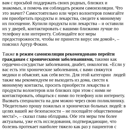
вам с просьбой поддержать своих родных, близких и
знакомых, и помочь им соблюдать режим самоизоляции. Что
это значит? Самостоятельно или через волонтеров помогайте
им приобретать продукты и лекарства, сведите к минимуму
их посещение. Купили продукты или лекарства – и оставили
их у дверей, контактировать с вашими близкими лучше по
телефону или интернету. Соблюдайте все меры
предосторожности, чтобы не принести вирус им домой», –
пояснил Артур Фокин.
Также
в
режим самоизоляции рекомендовано перейти
гражданам с хроническими заболеваниями,
такими как
сердечно-сосудистые заболевания, диабет, онкология. «Если у
вас есть эти хронические заболевания, с вами свяжутся
медики и объяснят, как себя вести. Для этой категории людей
также мы рекомендуем не выходить из дома, свести к
минимуму контакты, просить приобрести лекарства и
продукты волонтеров или близких при этом с ними не
контактировать, общаться с ними по телефону или интернету.
Вызвать специалиста на дом можно через свою поликлинику.
Убедительно прошу пожилых и хронически больных людей: в
целях вашей же безопасности – не посещайте общественные
места!», – сказал глава облздрава. Обе эти меры тем более
актуальны, уже есть исследования, подтверждающие, что
болезнь протекает наиболее тяжело как раз у пациентов с