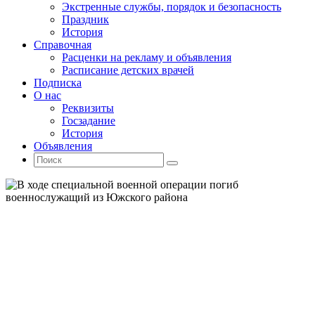
Экстренные службы, порядок и безопасность
Праздник
История
Справочная
Расценки на рекламу и объявления
Расписание детских врачей
Подписка
О нас
Реквизиты
Госзадание
История
Объявления
Поиск
Искать:
Поиск