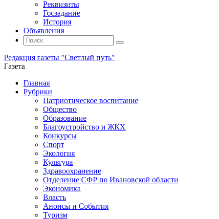
Реквизиты
Госзадание
История
Объявления
Поиск
Искать:
Поиск
Редакция газеты "Светлый путь"
Газета
Промотать
Главная
к
Рубрики
содержимому
Патриотическое воспитание
Общество
Образование
Благоустройство и ЖКХ
Конкурсы
Спорт
Экология
Культура
Здравоохранение
Отделение СФР по Ивановской области
Экономика
Власть
Анонсы и События
Туризм