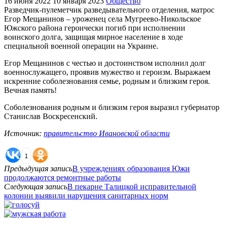
16 июня 2022
10 января 2023
Общество
Разведчик-пулеметчик разведывательного отделения, матрос
Егор Мещанинов – уроженец села Мугреево-Никольское
Южского района героически погиб при исполнении
воинского долга, защищая мирное население в ходе
специальной военной операции на Украине.
Егор Мещанинов с честью и достоинством исполнил долг
военнослужащего, проявив мужество и героизм. Выражаем
искренние соболезнования семье, родным и близким героя.
Вечная память!
Соболезнования родным и близким героя выразил губернатор
Станислав Воскресенский.
Источник:
правительство Ивановской области
1
Предыдущая запись
В учреждениях образования Южи
продолжаются ремонтные работы
Следующая запись
В пекарне Талицкой исправительной
колонии выявили нарушения санитарных норм