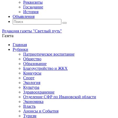
Реквизиты
Госзадание
История
Объявления
Поиск
Искать:
Поиск
Редакция газеты "Светлый путь"
Газета
Промотать
Главная
к
Рубрики
содержимому
Патриотическое воспитание
Общество
Образование
Благоустройство и ЖКХ
Конкурсы
Спорт
Экология
Культура
Здравоохранение
Отделение СФР по Ивановской области
Экономика
Власть
Анонсы и События
Туризм