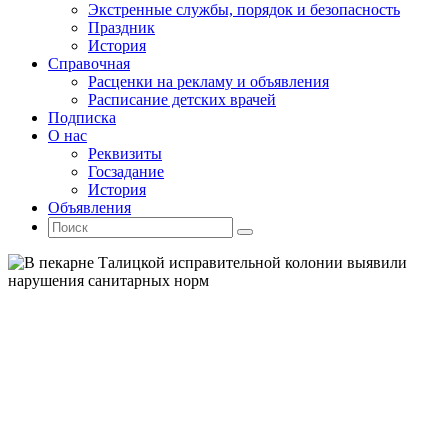
Экстренные службы, порядок и безопасность
Праздник
История
Справочная
Расценки на рекламу и объявления
Расписание детских врачей
Подписка
О нас
Реквизиты
Госзадание
История
Объявления
Поиск
Искать:
Поиск