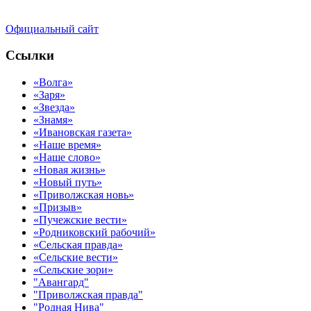
Официальный сайт
Ссылки
«Волга»
«Заря»
«Звезда»
«Знамя»
«Ивановская газета»
«Наше время»
«Наше слово»
«Новая жизнь»
«Новый путь»
«Приволжская новь»
«Призыв»
«Пучежские вести»
«Родниковский рабочий»
«Сельская правда»
«Сельские вести»
«Сельские зори»
"Авангард"
"Приволжская правда"
"Родная Нива"