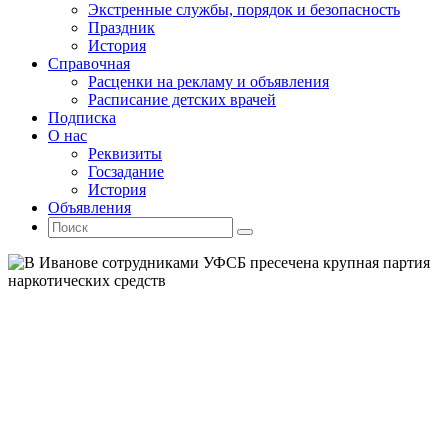
Экстренные службы, порядок и безопасность
Праздник
История
Справочная
Расценки на рекламу и объявления
Расписание детских врачей
Подписка
О нас
Реквизиты
Госзадание
История
Объявления
Поиск
Искать:
Поиск