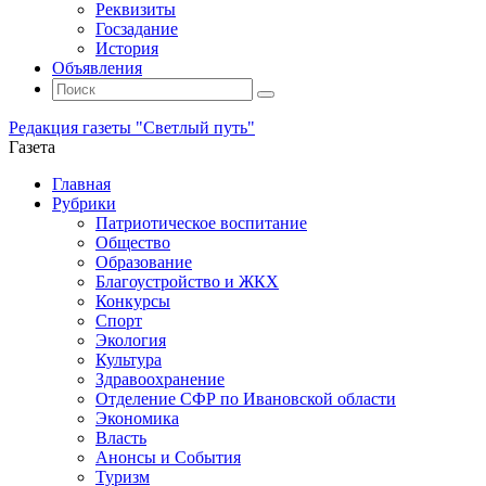
Реквизиты
Госзадание
История
Объявления
Поиск
Искать:
Поиск
Редакция газеты "Светлый путь"
Газета
Промотать
Главная
к
Рубрики
содержимому
Патриотическое воспитание
Общество
Образование
Благоустройство и ЖКХ
Конкурсы
Спорт
Экология
Культура
Здравоохранение
Отделение СФР по Ивановской области
Экономика
Власть
Анонсы и События
Туризм