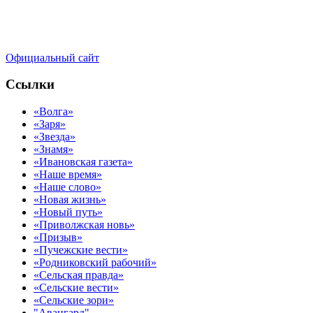
Официальный сайт
Ссылки
«Волга»
«Заря»
«Звезда»
«Знамя»
«Ивановская газета»
«Наше время»
«Наше слово»
«Новая жизнь»
«Новый путь»
«Приволжская новь»
«Призыв»
«Пучежские вести»
«Родниковский рабочий»
«Сельская правда»
«Сельские вести»
«Сельские зори»
"Авангард"