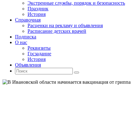
Экстренные службы, порядок и безопасность
Праздник
История
Справочная
Расценки на рекламу и объявления
Расписание детских врачей
Подписка
О нас
Реквизиты
Госзадание
История
Объявления
Поиск
Искать:
Поиск