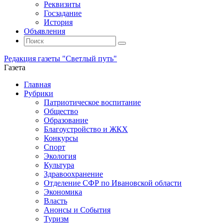
Реквизиты
Госзадание
История
Объявления
Поиск
Искать:
Поиск
Редакция газеты "Светлый путь"
Газета
Промотать
Главная
к
Рубрики
содержимому
Патриотическое воспитание
Общество
Образование
Благоустройство и ЖКХ
Конкурсы
Спорт
Экология
Культура
Здравоохранение
Отделение СФР по Ивановской области
Экономика
Власть
Анонсы и События
Туризм