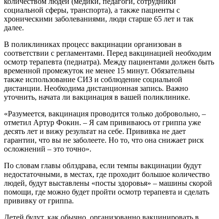
количеством людей (медики, педагоги, сотрудники
социальной сферы, транспорта), а также пациенты с
хроническими заболеваниями, люди старше 65 лет и так
далее.
В поликлиниках процесс вакцинации организован в
соответствии с регламентами. Перед вакцинацией необходим
осмотр терапевта (педиатра). Между пациентами должен быть
временной промежуток не менее 15 минут. Обязательны
также использование СИЗ и соблюдение социальной
дистанции. Необходима дистанционная запись. Важно
уточнить, начата ли вакцинация в вашей поликлинике.
«Разумеется, вакцинация проводится только добровольно, –
отметил Артур Фокин. – Я сам прививаюсь от гриппа уже
десять лет и вижу результат на себе. Прививка не дает
гарантии, что вы не заболеете. Но то, что она снижает риск
осложнений – это точно».
По словам главы облздрава, если темпы вакцинации будут
недостаточными, в местах, где проходит большое количество
людей, будут выставлены «посты здоровья» – машины скорой
помощи, где можно будет пройти осмотр терапевта и сделать
прививку от гриппа.
Детей будут, как обычно, организованно вакцинировать в