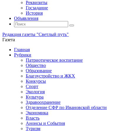
Реквизиты
Госзадание
История
Объявления
Поиск
Искать:
Поиск
Редакция газеты "Светлый путь"
Газета
Промотать
Главная
к
Рубрики
содержимому
Патриотическое воспитание
Общество
Образование
Благоустройство и ЖКХ
Конкурсы
Спорт
Экология
Культура
Здравоохранение
Отделение СФР по Ивановской области
Экономика
Власть
Анонсы и События
Туризм