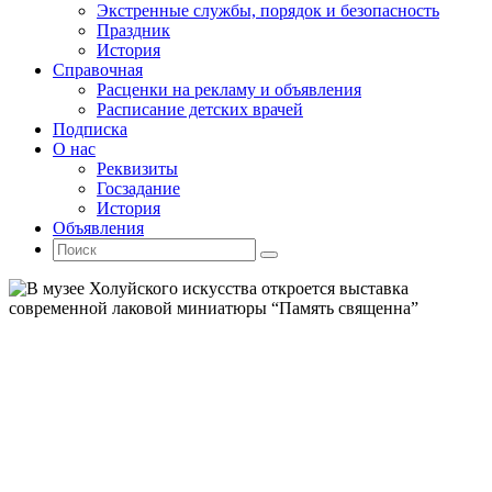
Экстренные службы, порядок и безопасность
Праздник
История
Справочная
Расценки на рекламу и объявления
Расписание детских врачей
Подписка
О нас
Реквизиты
Госзадание
История
Объявления
Поиск
Искать:
Поиск