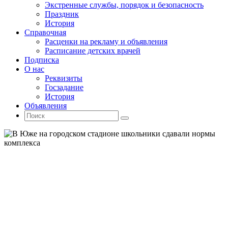
Экстренные службы, порядок и безопасность
Праздник
История
Справочная
Расценки на рекламу и объявления
Расписание детских врачей
Подписка
О нас
Реквизиты
Госзадание
История
Объявления
Поиск
Искать:
Поиск