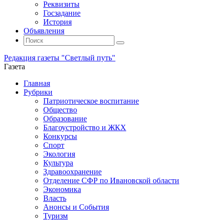
Реквизиты
Госзадание
История
Объявления
Поиск
Искать:
Поиск
Редакция газеты "Светлый путь"
Газета
Промотать
Главная
к
Рубрики
содержимому
Патриотическое воспитание
Общество
Образование
Благоустройство и ЖКХ
Конкурсы
Спорт
Экология
Культура
Здравоохранение
Отделение СФР по Ивановской области
Экономика
Власть
Анонсы и События
Туризм