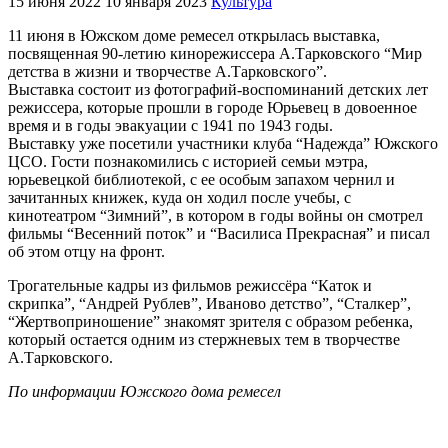
15 июня 2022
10 января 2023
Культура
11 июня в Южском доме ремесел открылась выставка,
посвященная 90-летию кинорежиссера А.Тарковского “Мир
детства в жизни и творчестве А.Тарковского”.
Выставка состоит из фотографий-воспоминаний детских лет
режиссера, которые прошли в городе Юрьевец в довоенное
время и в годы эвакуации с 1941 по 1943 годы.
Выставку уже посетили участники клуба “Надежда” Южского
ЦСО. Гости познакомились с историей семьи мэтра,
юрьевецкой библиотекой, с ее особым запахом чернил и
зачитанных книжек, куда он ходил после учебы, с
кинотеатром “Зимний”, в котором в годы войны он смотрел
фильмы “Весенний поток” и “Василиса Прекрасная” и писал
об этом отцу на фронт.
Трогательные кадры из фильмов режиссёра “Каток и
скрипка”, “Андрей Рублев”, Иваново детство”, “Сталкер”,
“Жертвоприношение” знакомят зрителя с образом ребенка,
который остается одним из стержневых тем в творчестве
А.Тарковского.
По информации Южского дома ремесел