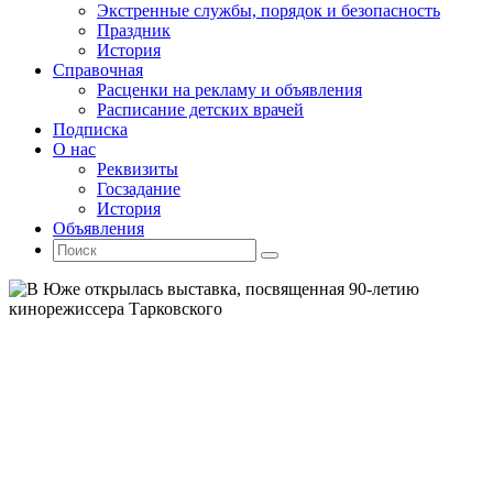
Экстренные службы, порядок и безопасность
Праздник
История
Справочная
Расценки на рекламу и объявления
Расписание детских врачей
Подписка
О нас
Реквизиты
Госзадание
История
Объявления
Поиск
Искать:
Поиск