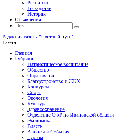
Реквизиты
Госзадание
История
Объявления
Поиск
Искать:
Поиск
Редакция газеты "Светлый путь"
Газета
Промотать
Главная
к
Рубрики
содержимому
Патриотическое воспитание
Общество
Образование
Благоустройство и ЖКХ
Конкурсы
Спорт
Экология
Культура
Здравоохранение
Отделение СФР по Ивановской области
Экономика
Власть
Анонсы и События
Туризм