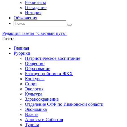
Реквизиты
Госзадание
История
Объявления
Поиск
Искать:
Поиск
Редакция газеты "Светлый путь"
Газета
Промотать
Главная
к
Рубрики
содержимому
Патриотическое воспитание
Общество
Образование
Благоустройство и ЖКХ
Конкурсы
Спорт
Экология
Культура
Здравоохранение
Отделение СФР по Ивановской области
Экономика
Власть
Анонсы и События
Туризм