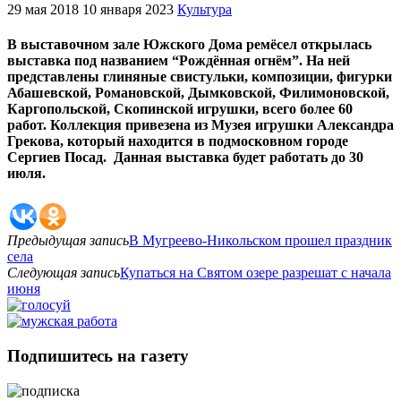
29 мая 2018
10 января 2023
Культура
В выставочном зале Южского Дома ремёсел открылась
выставка под названием “Рождённая огнём”. На ней
представлены глиняные свистульки, композиции, фигурки
Абашевской, Романовской, Дымковской, Филимоновской,
Каргопольской, Скопинской игрушки, всего более 60
работ. Коллекция привезена из Музея игрушки Александра
Грекова, который находится в подмосковном городе
Сергиев Посад. Данная выставка будет работать до 30
июля.
Предыдущая запись
В Мугреево-Никольском прошел праздник
села
Следующая запись
Купаться на Святом озере разрешат с начала
июня
Подпишитесь на газету