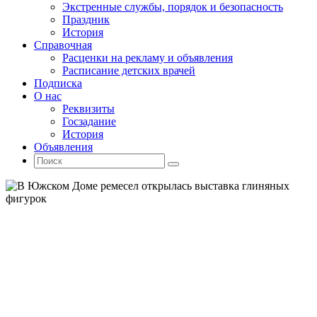
Экстренные службы, порядок и безопасность
Праздник
История
Справочная
Расценки на рекламу и объявления
Расписание детских врачей
Подписка
О нас
Реквизиты
Госзадание
История
Объявления
Поиск
Искать:
Поиск