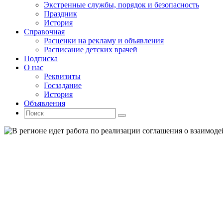
Экстренные службы, порядок и безопасность
Праздник
История
Справочная
Расценки на рекламу и объявления
Расписание детских врачей
Подписка
О нас
Реквизиты
Госзадание
История
Объявления
Поиск
Искать:
Поиск