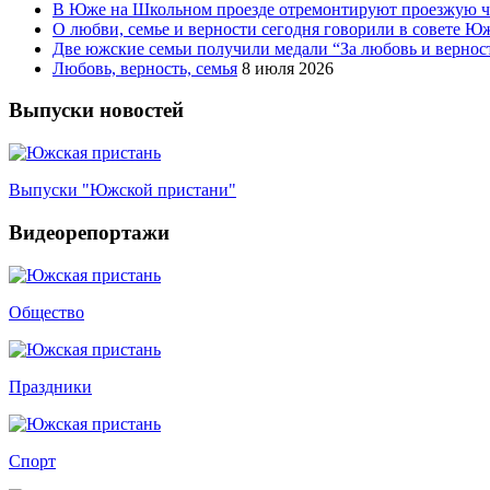
В Юже на Школьном проезде отремонтируют проезжую ча
О любви, семье и верности сегодня говорили в совете 
Две южские семьи получили медали “За любовь и вернос
Любовь, верность, семья
8 июля 2026
Выпуски новостей
Выпуски "Южской пристани"
Видеорепортажи
Общество
Праздники
Спорт