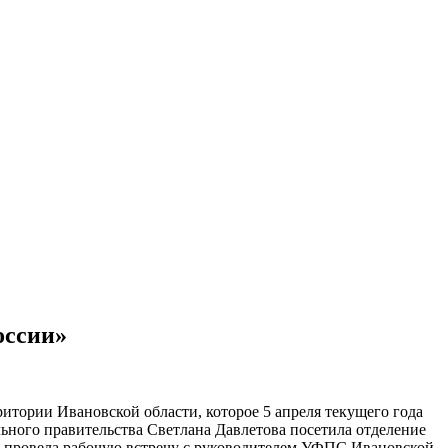
оссии»
итории Ивановской области, которое 5 апреля текущего года
ьного правительства Светлана Давлетова посетила отделение
 и провела рабочую встречу с руководителем УФПC Ивановской