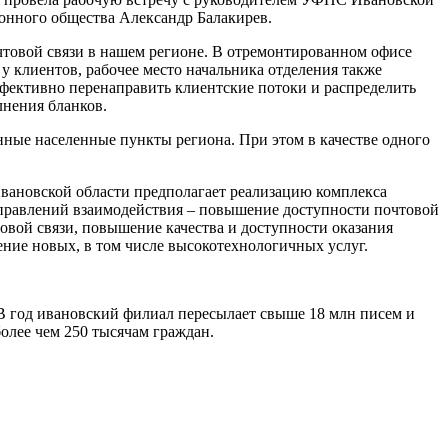
онного общества Александр Балакирев.
чтовой связи в нашем регионе. В отремонтированном офисе
у клиентов, рабочее место начальника отделения также
фективно перенаправить клиентские потоки и распределить
лнения бланков.
енные населенные пункты региона. При этом в качестве одного
вановской области предполагает реализацию комплекса
аправлений взаимодействия – повышение доступности почтовой
товой связи, повышение качества и доступности оказания
ние новых, в том числе высокотехнологичных услуг.
 В год ивановский филиал пересылает свыше 18 млн писем и
олее чем 250 тысячам граждан.