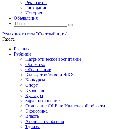
Реквизиты
Госзадание
История
Объявления
Поиск
Искать:
Поиск
Редакция газеты "Светлый путь"
Газета
Промотать
Главная
к
Рубрики
содержимому
Патриотическое воспитание
Общество
Образование
Благоустройство и ЖКХ
Конкурсы
Спорт
Экология
Культура
Здравоохранение
Отделение СФР по Ивановской области
Экономика
Власть
Анонсы и События
Туризм