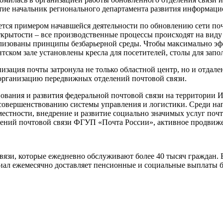
тие начальник регионального департамента развития информаци
яется примером начавшейся деятельности по обновлению сети по
крытости – все производственные процессы происходят на виду 
ализованы принципы безбарьерной среды. Чтобы максимально эф
нтском зале установлены кресла для посетителей, столы для запо
изация почты затронула не только областной центр, но и отдал
 организацию передвижных отделений почтовой связи.
ования и развития федеральной почтовой связи на территории И
 совершенствованию системы управления и логистики. Среди н
местности, внедрение и развитие социально значимых услуг поч
ений почтовой связи ФГУП «Почта России», активное продвиже
вязи, которые ежедневно обслуживают более 40 тысяч граждан.
иал ежемесячно доставляет пенсионные и социальные выплаты б