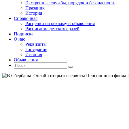
Экстренные службы, порядок и безопасность
Праздник
История
Справочная
Расценки на рекламу и объявления
Расписание детских врачей
Подписка
О нас
Реквизиты
Госзадание
История
Объявления
Поиск
Искать:
Поиск