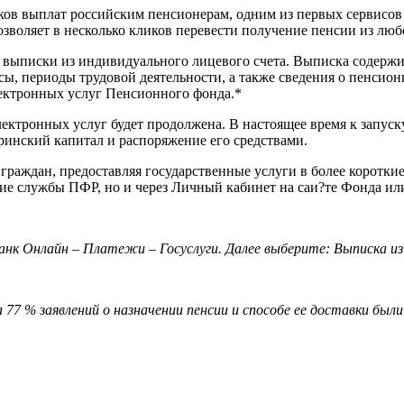
ов выплат российским пенсионерам, одним из первых сервисов 
зволяет в несколько кликов перевести получение пенсии из любо
 выписки из индивидуального лицевого счета. Выписка содерж
сы, периоды трудовой деятельности, а также сведения о пенсио
ектронных услуг Пенсионного фонда.*
ектронных услуг будет продолжена. В настоящее время к запуск
инский капитал и распоряжение его средствами.
аждан, предоставляя государственные услуги в более короткие
кие службы ПФР, но и через Личный кабинет на саи?те Фонда или
нк Онлайн – Платежи – Госуслуги. Далее выберите: Выписка из
а 77 % заявлений о назначении пенсии и способе ее доставки бы