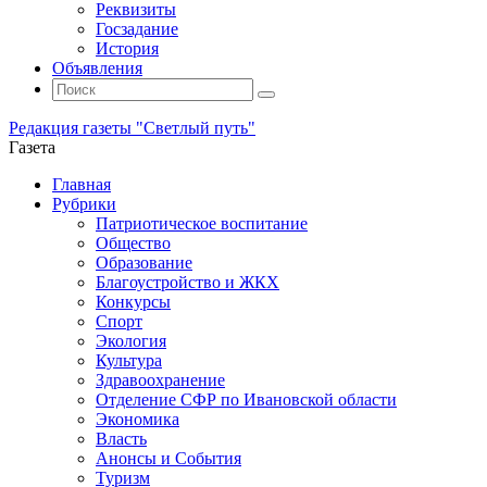
Реквизиты
Госзадание
История
Объявления
Поиск
Искать:
Поиск
Редакция газеты "Светлый путь"
Газета
Промотать
Главная
к
Рубрики
содержимому
Патриотическое воспитание
Общество
Образование
Благоустройство и ЖКХ
Конкурсы
Спорт
Экология
Культура
Здравоохранение
Отделение СФР по Ивановской области
Экономика
Власть
Анонсы и События
Туризм