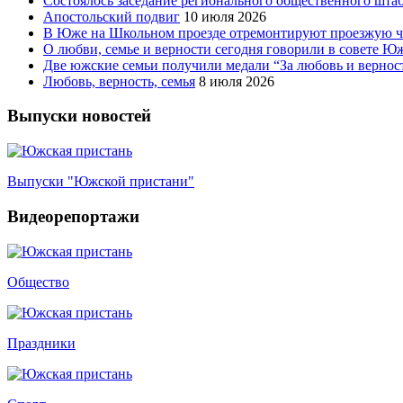
Состоялось заседание регионального общественного шта
Апостольский подвиг
10 июля 2026
В Юже на Школьном проезде отремонтируют проезжую ча
О любви, семье и верности сегодня говорили в совете 
Две южские семьи получили медали “За любовь и вернос
Любовь, верность, семья
8 июля 2026
Выпуски новостей
Выпуски "Южской пристани"
Видеорепортажи
Общество
Праздники