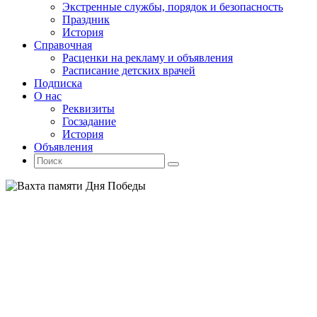
Экстренные службы, порядок и безопасность
Праздник
История
Справочная
Расценки на рекламу и объявления
Расписание детских врачей
Подписка
О нас
Реквизиты
Госзадание
История
Объявления
Поиск
Искать:
Поиск