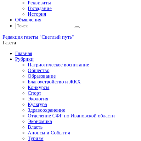
Реквизиты
Госзадание
История
Объявления
Поиск
Искать:
Поиск
Редакция газеты "Светлый путь"
Газета
Промотать
Главная
к
Рубрики
содержимому
Патриотическое воспитание
Общество
Образование
Благоустройство и ЖКХ
Конкурсы
Спорт
Экология
Культура
Здравоохранение
Отделение СФР по Ивановской области
Экономика
Власть
Анонсы и События
Туризм