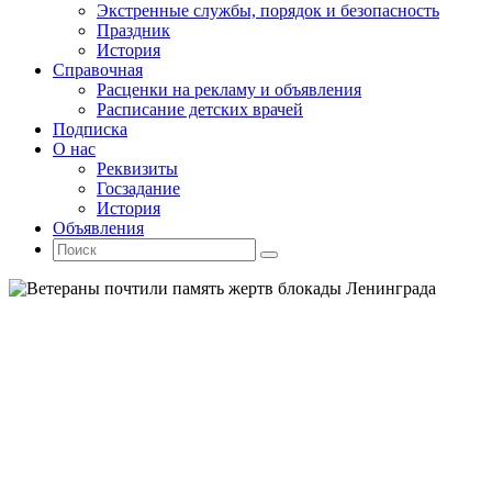
Экстренные службы, порядок и безопасность
Праздник
История
Справочная
Расценки на рекламу и объявления
Расписание детских врачей
Подписка
О нас
Реквизиты
Госзадание
История
Объявления
Поиск
Искать:
Поиск