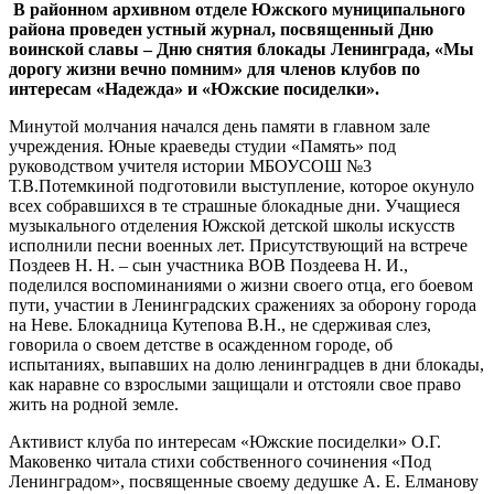
В районном архивном отделе Южского муниципального
района проведен устный журнал, посвященный Дню
воинской славы – Дню снятия блокады Ленинграда, «Мы
дорогу жизни вечно помним» для членов клубов по
интересам «Надежда» и «Южские посиделки».
Минутой молчания начался день памяти в главном зале
учреждения. Юные краеведы студии «Память» под
руководством учителя истории МБОУСОШ №3
Т.В.Потемкиной подготовили выступление, которое окунуло
всех собравшихся в те страшные блокадные дни. Учащиеся
музыкального отделения Южской детской школы искусств
исполнили песни военных лет. Присутствующий на встрече
Поздеев Н. Н. – сын участника ВОВ Поздеева Н. И.,
поделился воспоминаниями о жизни своего отца, его боевом
пути, участии в Ленинградских сражениях за оборону города
на Неве. Блокадница Кутепова В.Н., не сдерживая слез,
говорила о своем детстве в осажденном городе, об
испытаниях, выпавших на долю ленинградцев в дни блокады,
как наравне со взрослыми защищали и отстояли свое право
жить на родной земле.
Активист клуба по интересам «Южские посиделки» О.Г.
Маковенко читала стихи собственного сочинения «Под
Ленинградом», посвященные своему дедушке А. Е. Елманову