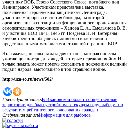
участнику ВОВ, Герою Советского Союза, погибшего под
Ленинградом. Участникам представлена выставка,
посвященная героическим защитникам Ленинграда,
участникам прорыва и снятия блокады, на которой
организованы экспозиции из фондов личного происхождения
самодеятельных художников – Ханова Е. А., Емельянова В. В.
и участника ВОВ 1941- 1945 гг. Поздеева Н. И. Ветераны
клубов трепетно общались с живыми свидетелями и
представленными материалами страшной страницы ВОВ.
Эта тяжелая, печальная дата для страны, которая понесла
ужасающие потери, для людей, которые пережили войну. И
только память может помочь сохранить в поколениях великий
подвиг народа, выстоявшего в той страшной войне.
http://uza-so.ru/news/502/
Предыдущая запись
В Ивановской области общественные
территории для благоустройства в текущем году выберут по
результатам рейтингового голосования граждан
Следующая запись
Информация для рыболов