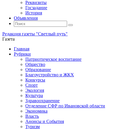
Реквизиты
Госзадание
История
Объявления
Поиск
Искать:
Поиск
Редакция газеты "Светлый путь"
Газета
Промотать
Главная
к
Рубрики
содержимому
Патриотическое воспитание
Общество
Образование
Благоустройство и ЖКХ
Конкурсы
Спорт
Экология
Культура
Здравоохранение
Отделение СФР по Ивановской области
Экономика
Власть
Анонсы и События
Туризм