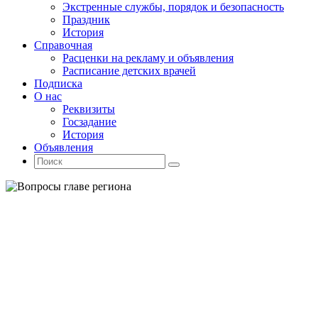
Экстренные службы, порядок и безопасность
Праздник
История
Справочная
Расценки на рекламу и объявления
Расписание детских врачей
Подписка
О нас
Реквизиты
Госзадание
История
Объявления
Поиск
Искать:
Поиск