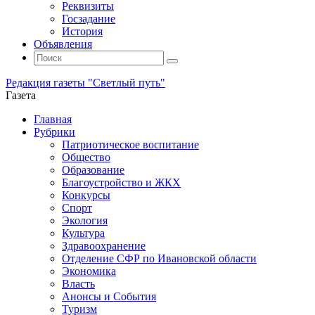
Реквизиты
Госзадание
История
Объявления
Поиск
Искать:
Поиск
Редакция газеты "Светлый путь"
Газета
Промотать
Главная
к
Рубрики
содержимому
Патриотическое воспитание
Общество
Образование
Благоустройство и ЖКХ
Конкурсы
Спорт
Экология
Культура
Здравоохранение
Отделение СФР по Ивановской области
Экономика
Власть
Анонсы и События
Туризм