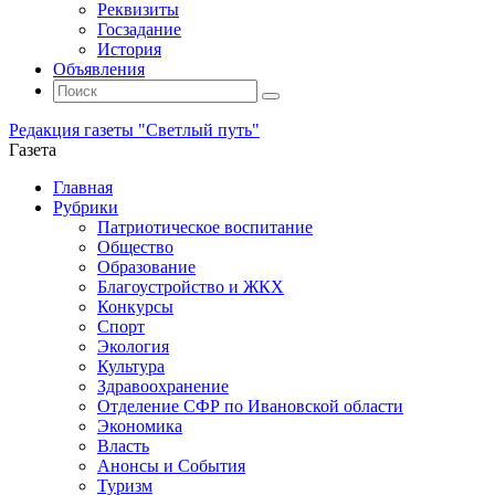
Реквизиты
Госзадание
История
Объявления
Поиск
Искать:
Поиск
Редакция газеты "Светлый путь"
Газета
Промотать
Главная
к
Рубрики
содержимому
Патриотическое воспитание
Общество
Образование
Благоустройство и ЖКХ
Конкурсы
Спорт
Экология
Культура
Здравоохранение
Отделение СФР по Ивановской области
Экономика
Власть
Анонсы и События
Туризм