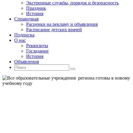
Экстренные службы, порядок и безопасность
Праздник
История
Справочная
Расценки на рекламу и объявления
Расписание детских врачей
Подписка
О нас
Реквизиты
Госзадание
История
Объявления
Поиск
Искать:
Поиск