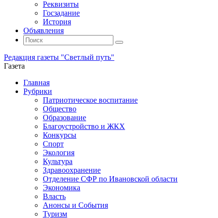
Реквизиты
Госзадание
История
Объявления
Поиск
Искать:
Поиск
Редакция газеты "Светлый путь"
Газета
Промотать
Главная
к
Рубрики
содержимому
Патриотическое воспитание
Общество
Образование
Благоустройство и ЖКХ
Конкурсы
Спорт
Экология
Культура
Здравоохранение
Отделение СФР по Ивановской области
Экономика
Власть
Анонсы и События
Туризм