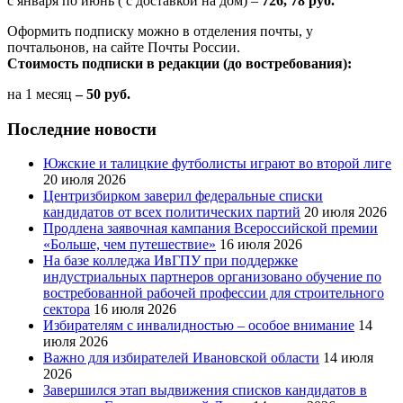
с января по июнь ( с доставкой на дом) –
726, 78 руб.
Оформить подписку можно в отделения почты, у
почтальонов, на сайте Почты России.
Стоимость подписки в редакции (до востребования):
на 1 месяц
– 50 руб.
Последние новости
Южские и талицкие футболисты играют во второй лиге
20 июля 2026
Центризбирком заверил федеральные списки
кандидатов от всех политических партий
20 июля 2026
Продлена заявочная кампания Всероссийской премии
«Больше, чем путешествие»
16 июля 2026
На базе колледжа ИвГПУ при поддержке
индустриальных партнеров организовано обучение по
востребованной рабочей профессии для строительного
сектора
16 июля 2026
Избирателям с инвалидностью – особое внимание
14
июля 2026
Важно для избирателей Ивановской области
14 июля
2026
Завершился этап выдвижения списков кандидатов в