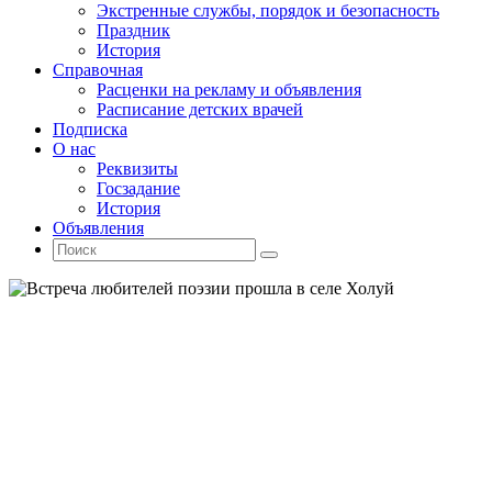
Экстренные службы, порядок и безопасность
Праздник
История
Справочная
Расценки на рекламу и объявления
Расписание детских врачей
Подписка
О нас
Реквизиты
Госзадание
История
Объявления
Поиск
Искать:
Поиск