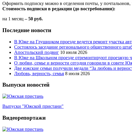
Оформить подписку можно в отделения почты, у почтальонов, 
Стоимость подписки в редакции (до востребования):
на 1 месяц
– 50 руб.
Последние новости
В Юже на Глушицком проезде ведется ремонт участка ав
Состоялось заседание регионального общественного шта
Апостольский подвиг
10 июля 2026
В Юже на Школьном проезде отремонтируют проезжую ча
О любви, семье и верности сегодня говорили в совете 
Две южские семьи получили медали “За любовь и вернос
Любовь, верность, семья
8 июля 2026
Выпуски новостей
Выпуски "Южской пристани"
Видеорепортажи