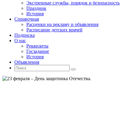
Экстренные службы, порядок и безопасность
Праздник
История
Справочная
Расценки на рекламу и объявления
Расписание детских врачей
Подписка
О нас
Реквизиты
Госзадание
История
Объявления
Поиск
Искать:
Поиск