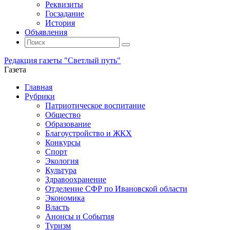
Реквизиты
Госзадание
История
Объявления
Поиск
Искать:
Поиск
Редакция газеты "Светлый путь"
Газета
Промотать
Главная
к
Рубрики
содержимому
Патриотическое воспитание
Общество
Образование
Благоустройство и ЖКХ
Конкурсы
Спорт
Экология
Культура
Здравоохранение
Отделение СФР по Ивановской области
Экономика
Власть
Анонсы и События
Туризм