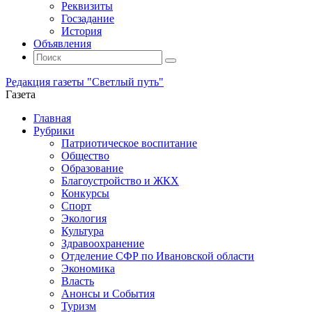
Реквизиты
Госзадание
История
Объявления
Поиск
Искать:
Поиск
Редакция газеты "Светлый путь"
Газета
Промотать
Главная
к
Рубрики
содержимому
Патриотическое воспитание
Общество
Образование
Благоустройство и ЖКХ
Конкурсы
Спорт
Экология
Культура
Здравоохранение
Отделение СФР по Ивановской области
Экономика
Власть
Анонсы и События
Туризм