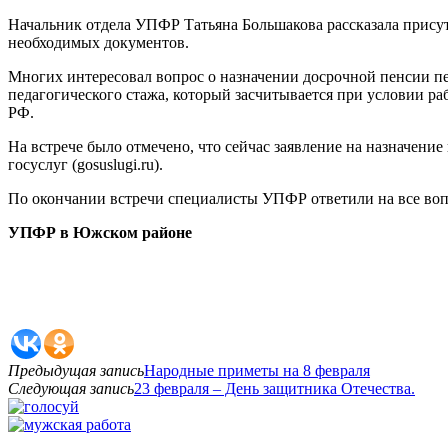
Начальник отдела УПФР Татьяна Большакова рассказала прису
необходимых документов.
Многих интересовал вопрос о назначении досрочной пенсии пе
педагогического стажа, который засчитывается при условии р
РФ.
На встрече было отмечено, что сейчас заявление на назначени
госуслуг (gosuslugi.ru).
По окончании встречи специалисты УПФР ответили на все во
УПФР в Южском районе
Предыдущая запись
Народные приметы на 8 февраля
Следующая запись
23 февраля – День защитника Отечества.