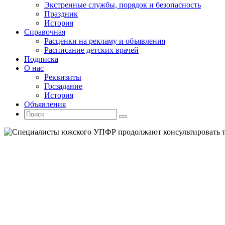
Экстренные службы, порядок и безопасность
Праздник
История
Справочная
Расценки на рекламу и объявления
Расписание детских врачей
Подписка
О нас
Реквизиты
Госзадание
История
Объявления
Поиск
Искать:
Поиск