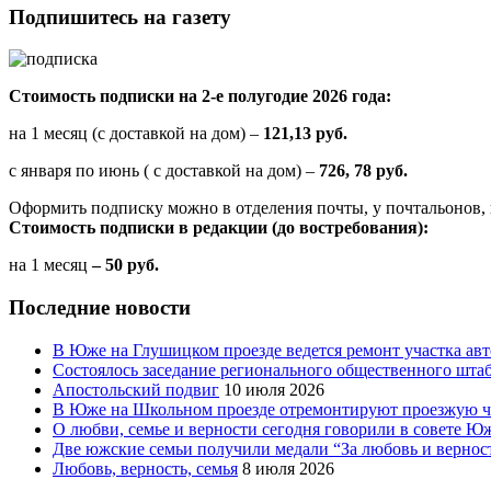
Подпишитесь на газету
Стоимость подписки на 2-е полугодие 2026 года:
на 1 месяц (с доставкой на дом) –
121,13 руб.
с января по июнь ( с доставкой на дом) –
726, 78 руб.
Оформить подписку можно в отделения почты, у почтальонов, 
Стоимость подписки в редакции (до востребования):
на 1 месяц
– 50 руб.
Последние новости
В Юже на Глушицком проезде ведется ремонт участка ав
Состоялось заседание регионального общественного шта
Апостольский подвиг
10 июля 2026
В Юже на Школьном проезде отремонтируют проезжую ча
О любви, семье и верности сегодня говорили в совете 
Две южские семьи получили медали “За любовь и вернос
Любовь, верность, семья
8 июля 2026