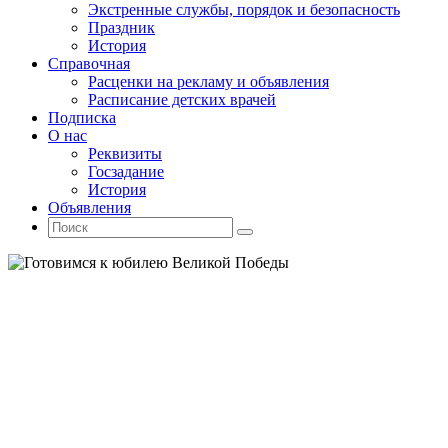
Экстренные службы, порядок и безопасность
Праздник
История
Справочная
Расценки на рекламу и объявления
Расписание детских врачей
Подписка
О нас
Реквизиты
Госзадание
История
Объявления
Поиск
Искать:
Поиск