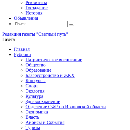
Реквизиты
Госзадание
История
Объявления
Поиск
Искать:
Поиск
Редакция газеты "Светлый путь"
Газета
Промотать
Главная
к
Рубрики
содержимому
Патриотическое воспитание
Общество
Образование
Благоустройство и ЖКХ
Конкурсы
Спорт
Экология
Культура
Здравоохранение
Отделение СФР по Ивановской области
Экономика
Власть
Анонсы и События
Туризм