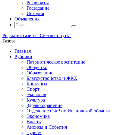
Реквизиты
Госзадание
История
Объявления
Поиск
Искать:
Поиск
Редакция газеты "Светлый путь"
Газета
Промотать
Главная
к
Рубрики
содержимому
Патриотическое воспитание
Общество
Образование
Благоустройство и ЖКХ
Конкурсы
Спорт
Экология
Культура
Здравоохранение
Отделение СФР по Ивановской области
Экономика
Власть
Анонсы и События
Туризм