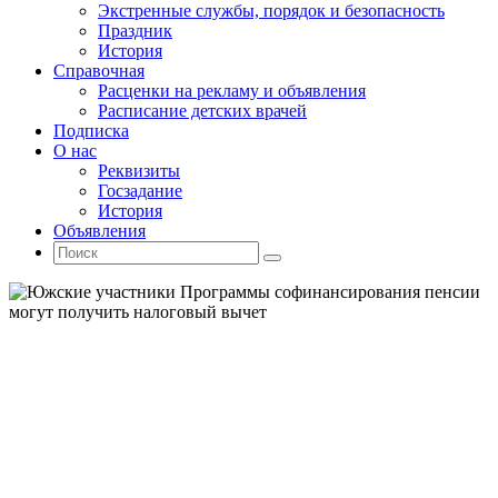
Экстренные службы, порядок и безопасность
Праздник
История
Справочная
Расценки на рекламу и объявления
Расписание детских врачей
Подписка
О нас
Реквизиты
Госзадание
История
Объявления
Поиск
Искать:
Поиск