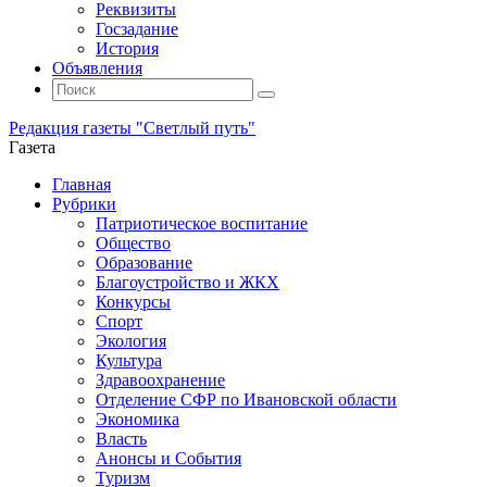
Реквизиты
Госзадание
История
Объявления
Поиск
Искать:
Поиск
Редакция газеты "Светлый путь"
Газета
Промотать
Главная
к
Рубрики
содержимому
Патриотическое воспитание
Общество
Образование
Благоустройство и ЖКХ
Конкурсы
Спорт
Экология
Культура
Здравоохранение
Отделение СФР по Ивановской области
Экономика
Власть
Анонсы и События
Туризм