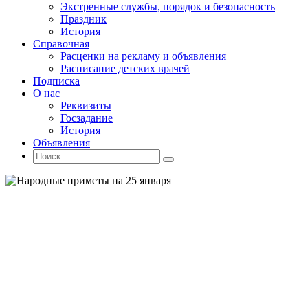
Экстренные службы, порядок и безопасность
Праздник
История
Справочная
Расценки на рекламу и объявления
Расписание детских врачей
Подписка
О нас
Реквизиты
Госзадание
История
Объявления
Поиск
Искать:
Поиск